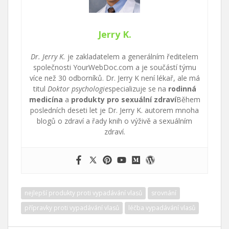
Jerry K.
Dr. Jerry K.
je zakladatelem a generálním ředitelem
společnosti YourWebDoc.com a je součástí týmu
více než 30 odborníků. Dr. Jerry K není lékař, ale má
titul
Doktor psychologie
specializuje se na
rodinná
medicína
a
produkty pro sexuální zdraví
Během
posledních deseti let je Dr. Jerry K. autorem mnoha
blogů o zdraví a řady knih o výživě a sexuálním
zdraví.
nejlepší produkty proti vypadávání vlasů
srovnání
přípravky proti vypadávání vlasů
léčba vypadávání vlasů