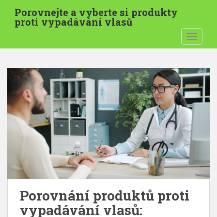
P
Porovnejte a vyberte si produkty
ř
proti vypadávání vlasů
e
PŘEPNO
j
í
t
k
h
l
a
v
n
í
m
u
o
b
Porovnání produktů proti
s
vypadávání vlasů:
a
h