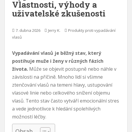
Vlastnosti, výhody a
u
uživatelské zkušenosti
7. dubna 2026
Jerry K.
Produkty proti vypadávání
vlasů
Vypadávání vlasů je běžný stav, který
postihuje muže i ženy v různých fázích
života.
Může se objevit postupně nebo náhle v
závislosti na příčině. Mnoho lidí si všimne
ztenčování vlasů na temeni hlavy, ustupování
vlasové linie nebo celkového snížení objemu
vlasů. Tento stav často vytváří emocionální stres
a vede jednotlivce k hledání spolehlivých
možností léčby.
Obsah