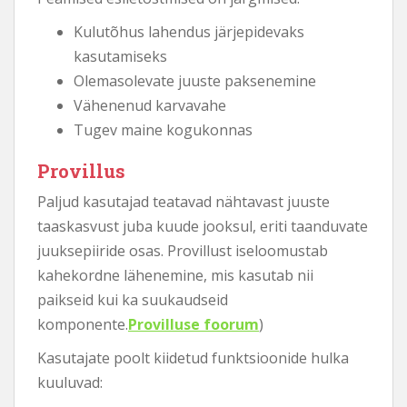
Kulutõhus lahendus järjepidevaks
kasutamiseks
Olemasolevate juuste paksenemine
Vähenenud karvavahe
Tugev maine kogukonnas
Provillus
Paljud kasutajad teatavad nähtavast juuste
taaskasvust juba kuude jooksul, eriti taanduvate
juuksepiiride osas. Provillust iseloomustab
kahekordne lähenemine, mis kasutab nii
paikseid kui ka suukaudseid
komponente.
Provilluse foorum
)
Kasutajate poolt kiidetud funktsioonide hulka
kuuluvad: