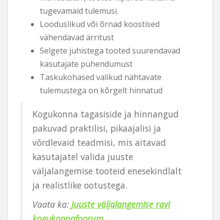
tugevamaid tulemusi.
Looduslikud või õrnad koostised
vähendavad ärritust
Selgete juhistega tooted suurendavad
kasutajate pühendumust
Taskukohased valikud nähtavate
tulemustega on kõrgelt hinnatud
Kogukonna tagasiside ja hinnangud
pakuvad praktilisi, pikaajalisi ja
võrdlevaid teadmisi, mis aitavad
kasutajatel valida juuste
väljalangemise tooteid enesekindlalt
ja realistlike ootustega.
Vaata ka:
Juuste väljalangemise ravi
kogukonnafoorum