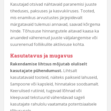
Kasutajad otsivad nähtavaid paranemisi juuste
tiheduses, paksuses ja kasvukiiruses. Tooted,
mis enamikus arvustustes järjepidevalt
märgatavaid tulemusi annavad, saavad kõrgema
hinde. Tõhususe hinnangutele aitavad kaasa ka
aruanded vähenenud juuste väljalangemise või
suurenenud folliikulite aktiivsuse kohta.
Kasutatavus ja mugavus
Rakendamise lihtsus mõjutab oluliselt
kasutajate pühendumust.
Lihtsalt
kasutatavaid tooteid, näiteks paikseid lahuseid,
šampoone või kapsleid, hinnatakse soodsamalt.
Keerulised rutiinid, tugevad lõhnad või
kleepuvad tekstuurid vähendavad sageli
kasutajate rahulolu vaatamata potentsiaalsele
tõhususele.