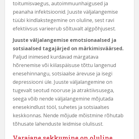
toitumisvaegus, autoimmuunhaigused ja
peanaha infektsioonid. Juuste väljalangemise
tüübi kindlakstegemine on oluline, sest ravi
efektiivsus varieerub sõltuvalt algpõhjusest.
Juuste väljalangemise emotsionaalsed ja
sotsiaalsed tagajärjed on märkimisväärsed.
Paljud inimesed kurdavad märgatava
hõrenemise või kiilaspäisuse tõttu langenud
enesehinnangu, sotsiaalse ärevuse ja isegi
depressiooni üle. Juuste väljalangemine on
tugevalt seotud nooruse ja atraktiivsusega,
seega võib nende väljalangemine mõjutada
enesekindlust tööl, suhetes ja sotsiaalses
keskkonnas. Nende mõjude mõistmine rõhutab
tõhusate lahenduste leidmise olulisust.
Varajane sekkumine on oluline