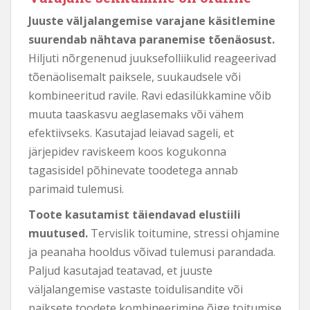
Juuste väljalangemise varajane käsitlemine
suurendab nähtava paranemise tõenäosust.
Hiljuti nõrgenenud juuksefolliikulid reageerivad
tõenäolisemalt paiksele, suukaudsele või
kombineeritud ravile. Ravi edasilükkamine võib
muuta taaskasvu aeglasemaks või vähem
efektiivseks. Kasutajad leiavad sageli, et
järjepidev raviskeem koos kogukonna
tagasisidel põhinevate toodetega annab
parimaid tulemusi.
Toote kasutamist täiendavad elustiili
muutused.
Tervislik toitumine, stressi ohjamine
ja peanaha hooldus võivad tulemusi parandada.
Paljud kasutajad teatavad, et juuste
väljalangemise vastaste toidulisandite või
paiksete toodete kombineerimine õige toitumise