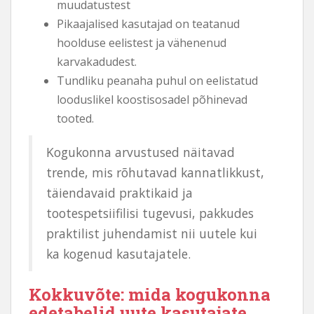
muudatustest
Pikaajalised kasutajad on teatanud
hoolduse eelistest ja vähenenud
karvakadudest.
Tundliku peanaha puhul on eelistatud
looduslikel koostisosadel põhinevad
tooted.
Kogukonna arvustused näitavad
trende, mis rõhutavad kannatlikkust,
täiendavaid praktikaid ja
tootespetsiifilisi tugevusi, pakkudes
praktilist juhendamist nii uutele kui
ka kogenud kasutajatele.
Kokkuvõte: mida kogukonna
edetabelid uute kasutajate