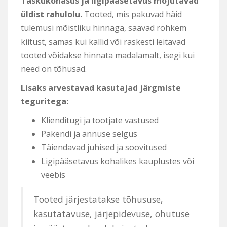
Taskukohasus ja ligipääsetavus mõjutavad
üldist rahulolu.
Tooted, mis pakuvad häid
tulemusi mõistliku hinnaga, saavad rohkem
kiitust, samas kui kallid või raskesti leitavad
tooted võidakse hinnata madalamalt, isegi kui
need on tõhusad.
Lisaks arvestavad kasutajad järgmiste
teguritega:
Klienditugi ja tootjate vastused
Pakendi ja annuse selgus
Täiendavad juhised ja soovitused
Ligipääsetavus kohalikes kauplustes või
veebis
Tooted järjestatakse tõhususe,
kasutatavuse, järjepidevuse, ohutuse