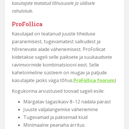
kasutajate teatatud tõhususele ja üldisele
rahulolule.
ProFollica
Kasutajad on teatanud juuste tiheduse
paranemisest, tugevamatest salkudest ja
hõrenevate alade vähenemisest. ProFollicat
kiidetakse sageli selle paiksete ja suukaudsete
ravimvormide kombinatsiooni eest. Selle
kahetoimeline süsteem on mugav ja paljude
kasutajate jaoks väga tõhus.
ProFollica foorum
)
Kogukonna arvustused toovad sageli esile:
Märgatav tagasikasv 8–12 nädala pärast
Juuste väljalangemise vähenemine
Tugevamad ja paksemad kiud
Minimaalne peanaha ärritus