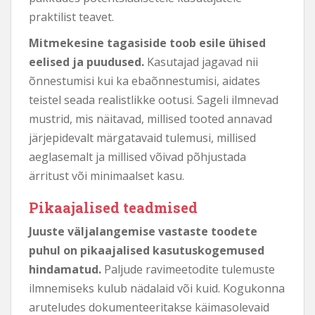
praktilist teavet.
Mitmekesine tagasiside toob esile ühised
eelised ja puudused.
Kasutajad jagavad nii
õnnestumisi kui ka ebaõnnestumisi, aidates
teistel seada realistlikke ootusi. Sageli ilmnevad
mustrid, mis näitavad, millised tooted annavad
järjepidevalt märgatavaid tulemusi, millised
aeglasemalt ja millised võivad põhjustada
ärritust või minimaalset kasu.
Pikaajalised teadmised
Juuste väljalangemise vastaste toodete
puhul on pikaajalised kasutuskogemused
hindamatud.
Paljude ravimeetodite tulemuste
ilmnemiseks kulub nädalaid või kuid. Kogukonna
aruteludes dokumenteeritakse käimasolevaid