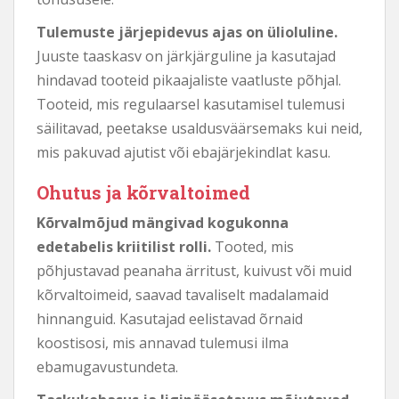
Tulemuste järjepidevus ajas on ülioluline.
Juuste taaskasv on järkjärguline ja kasutajad
hindavad tooteid pikaajaliste vaatluste põhjal.
Tooteid, mis regulaarsel kasutamisel tulemusi
säilitavad, peetakse usaldusväärsemaks kui neid,
mis pakuvad ajutist või ebajärjekindlat kasu.
Ohutus ja kõrvaltoimed
Kõrvalmõjud mängivad kogukonna
edetabelis kriitilist rolli.
Tooted, mis
põhjustavad peanaha ärritust, kuivust või muid
kõrvaltoimeid, saavad tavaliselt madalamaid
hinnanguid. Kasutajad eelistavad õrnaid
koostisosi, mis annavad tulemusi ilma
ebamugavustundeta.