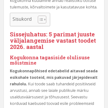
kogukonna kuulamine annab realistliku ootuse
tulemuste, kõrvaltoimete ja kasutatavuse kohta.
Sisukord
Sissejuhatus: 5 parimat juuste
väljalangemise vastast toodet
2026. aastal
Kogukonna tagasiside olulisuse
mõistmine
Kogukonnapõhised edetabelid aitavad seada
esikohale tooteid, mis pakuvad järjepidevalt
rahulolu.
Kui toode saab tuhandeid positiivseid
arvustusi, annab see laiale publikule märku
usaldusväärsusest ja tõhususest. Seevastu
korduvad kaebused toovad esile probleemseid