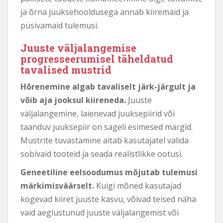
ja õrna juuksehooldusega annab kiiremaid ja
püsivamaid tulemusi.
Juuste väljalangemise
progresseerumisel täheldatud
tavalised mustrid
Hõrenemine algab tavaliselt järk-järgult ja
võib aja jooksul kiireneda.
Juuste
väljalangemine, laienevad juuksepiirid või
taanduv juuksepiir on sageli esimesed märgid.
Mustrite tuvastamine aitab kasutajatel valida
sobivaid tooteid ja seada realistlikke ootusi.
Geneetiline eelsoodumus mõjutab tulemusi
märkimisväärselt.
Kuigi mõned kasutajad
kogevad kiiret juuste kasvu, võivad teised näha
vaid aeglustunud juuste väljalangemist või