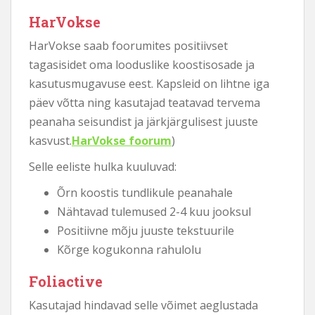
HarVokse
HarVokse saab foorumites positiivset
tagasisidet oma looduslike koostisosade ja
kasutusmugavuse eest. Kapsleid on lihtne iga
päev võtta ning kasutajad teatavad tervema
peanaha seisundist ja järkjärgulisest juuste
kasvust.
HarVokse foorum
)
Selle eeliste hulka kuuluvad:
Õrn koostis tundlikule peanahale
Nähtavad tulemused 2-4 kuu jooksul
Positiivne mõju juuste tekstuurile
Kõrge kogukonna rahulolu
Foliactive
Kasutajad hindavad selle võimet aeglustada