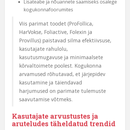
Lisateabe ja nõuannete saamiseks osalege
kogukonnafoorumites
Viis parimat toodet (ProFollica,
HarVokse, Foliactive, Folexin ja
Provillus) paistavad silma efektiivsuse,
kasutajate rahulolu,
kasutusmugavuse ja minimaalsete
kõrvaltoimete poolest. Kogukonna
arvamused rõhutavad, et järjepidev
kasutamine ja täiendavad
harjumused on parimate tulemuste
saavutamise võtmeks.
Kasutajate arvustustes ja
aruteludes täheldatud trendid