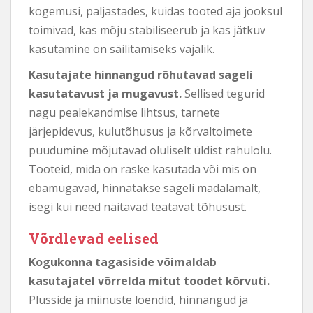
kogemusi, paljastades, kuidas tooted aja jooksul
toimivad, kas mõju stabiliseerub ja kas jätkuv
kasutamine on säilitamiseks vajalik.
Kasutajate hinnangud rõhutavad sageli
kasutatavust ja mugavust.
Sellised tegurid
nagu pealekandmise lihtsus, tarnete
järjepidevus, kulutõhusus ja kõrvaltoimete
puudumine mõjutavad oluliselt üldist rahulolu.
Tooteid, mida on raske kasutada või mis on
ebamugavad, hinnatakse sageli madalamalt,
isegi kui need näitavad teatavat tõhusust.
Võrdlevad eelised
Kogukonna tagasiside võimaldab
kasutajatel võrrelda mitut toodet kõrvuti.
Plusside ja miinuste loendid, hinnangud ja