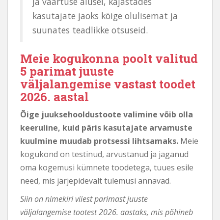
ja väärtuse alusel, kajastades
kasutajate jaoks kõige olulisemat ja
suunates teadlikke otsuseid.
Meie kogukonna poolt valitud
5 parimat juuste
väljalangemise vastast toodet
2026. aastal
Õige juuksehooldustoote valimine võib olla
keeruline, kuid päris kasutajate arvamuste
kuulmine muudab protsessi lihtsamaks.
Meie
kogukond on testinud, arvustanud ja jaganud
oma kogemusi kümnete toodetega, tuues esile
need, mis järjepidevalt tulemusi annavad.
Siin on nimekiri viiest parimast juuste
väljalangemise tootest 2026. aastaks, mis põhineb