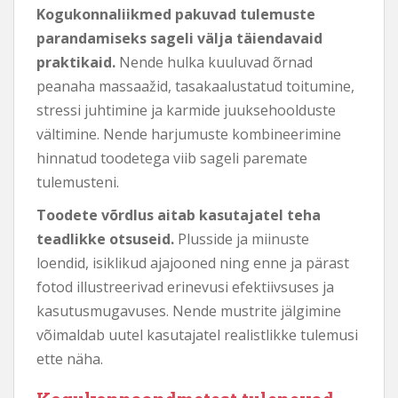
Kogukonnaliikmed pakuvad tulemuste
parandamiseks sageli välja täiendavaid
praktikaid.
Nende hulka kuuluvad õrnad
peanaha massaažid, tasakaalustatud toitumine,
stressi juhtimine ja karmide juuksehoolduste
vältimine. Nende harjumuste kombineerimine
hinnatud toodetega viib sageli paremate
tulemusteni.
Toodete võrdlus aitab kasutajatel teha
teadlikke otsuseid.
Plusside ja miinuste
loendid, isiklikud ajajooned ning enne ja pärast
fotod illustreerivad erinevusi efektiivsuses ja
kasutusmugavuses. Nende mustrite jälgimine
võimaldab uutel kasutajatel realistlikke tulemusi
ette näha.