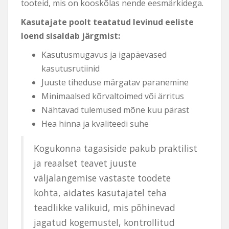
tooteid, mis on kooskõlas nende eesmärkidega.
Kasutajate poolt teatatud levinud eeliste
loend sisaldab järgmist:
Kasutusmugavus ja igapäevased
kasutusrutiinid
Juuste tiheduse märgatav paranemine
Minimaalsed kõrvaltoimed või ärritus
Nähtavad tulemused mõne kuu pärast
Hea hinna ja kvaliteedi suhe
Kogukonna tagasiside pakub praktilist
ja reaalset teavet juuste
väljalangemise vastaste toodete
kohta, aidates kasutajatel teha
teadlikke valikuid, mis põhinevad
jagatud kogemustel, kontrollitud