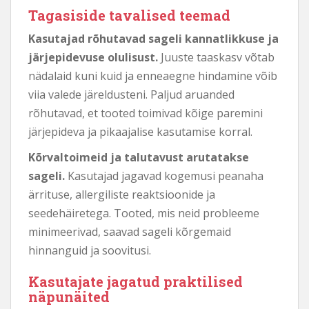
Tagasiside tavalised teemad
Kasutajad rõhutavad sageli kannatlikkuse ja
järjepidevuse olulisust.
Juuste taaskasv võtab
nädalaid kuni kuid ja enneaegne hindamine võib
viia valede järeldusteni. Paljud aruanded
rõhutavad, et tooted toimivad kõige paremini
järjepideva ja pikaajalise kasutamise korral.
Kõrvaltoimeid ja talutavust arutatakse
sageli.
Kasutajad jagavad kogemusi peanaha
ärrituse, allergiliste reaktsioonide ja
seedehäiretega. Tooted, mis neid probleeme
minimeerivad, saavad sageli kõrgemaid
hinnanguid ja soovitusi.
Kasutajate jagatud praktilised
näpunäited