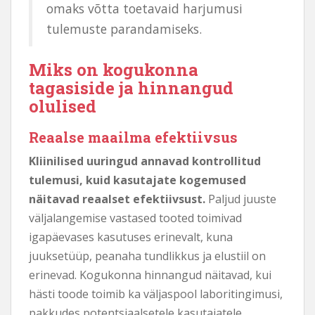
omaks võtta toetavaid harjumusi
tulemuste parandamiseks.
Miks on kogukonna
tagasiside ja hinnangud
olulised
Reaalse maailma efektiivsus
Kliinilised uuringud annavad kontrollitud
tulemusi, kuid kasutajate kogemused
näitavad reaalset efektiivsust.
Paljud juuste
väljalangemise vastased tooted toimivad
igapäevases kasutuses erinevalt, kuna
juuksetüüp, peanaha tundlikkus ja elustiil on
erinevad. Kogukonna hinnangud näitavad, kui
hästi toode toimib ka väljaspool laboritingimusi,
pakkudes potentsiaalsetele kasutajatele