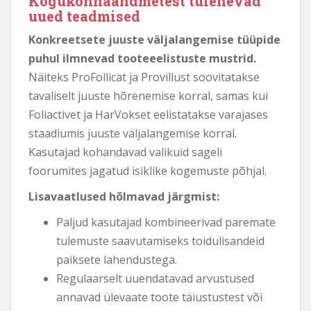
Kogukonnaandmetest tulenevad
uued teadmised
Konkreetsete juuste väljalangemise tüüpide
puhul ilmnevad tooteeelistuste mustrid.
Näiteks ProFollicat ja Provillust soovitatakse
tavaliselt juuste hõrenemise korral, samas kui
Foliactivet ja HarVokset eelistatakse varajases
staadiumis juuste väljalangemise korral.
Kasutajad kohandavad valikuid sageli
foorumites jagatud isiklike kogemuste põhjal.
Lisavaatlused hõlmavad järgmist:
Paljud kasutajad kombineerivad paremate
tulemuste saavutamiseks toidulisandeid
paiksete lahendustega.
Regulaarselt uuendatavad arvustused
annavad ülevaate toote täiustustest või