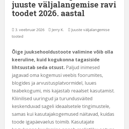
juuste väljalangemise ravi
s
toodet 2026. aastal
i
s
u
3. veebruar 2026
Jerry K.
Juuste väljalangemise
j
tooted
u
u
Õige juuksehooldustoote valimine võib olla
r
keeruline, kuid kogukonna tagasiside
d
e
lihtsustab seda otsust.
Paljud inimesed
jagavad oma kogemusi veebis foorumites,
blogides ja arvustusplatvormidel, luues
teabekogumi, mis kajastab reaalset kasutamist.
Kliinilised uuringud ja turundusväited
keskenduvad sageli ideaalsetele tingimustele,
samas kui kasutajakogemused näitavad, kuidas
toode igapäevaelus toimib. Kasutajate