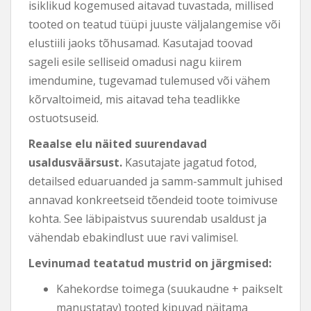
isiklikud kogemused aitavad tuvastada, millised
tooted on teatud tüüpi juuste väljalangemise või
elustiili jaoks tõhusamad. Kasutajad toovad
sageli esile selliseid omadusi nagu kiirem
imendumine, tugevamad tulemused või vähem
kõrvaltoimeid, mis aitavad teha teadlikke
ostuotsuseid.
Reaalse elu näited suurendavad
usaldusväärsust.
Kasutajate jagatud fotod,
detailsed eduaruanded ja samm-sammult juhised
annavad konkreetseid tõendeid toote toimivuse
kohta. See läbipaistvus suurendab usaldust ja
vähendab ebakindlust uue ravi valimisel.
Levinumad teatatud mustrid on järgmised:
Kahekordse toimega (suukaudne + paikselt
manustatav) tooted kipuvad näitama