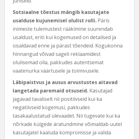
juhiseid.
Sotsiaalne tõestus mängib kasutajate
usalduse kujunemisel olulist rolli.
Päris
inimeste tulemustest rääkimine suurendab
usaldust, eriti kui kogemused on detailsed ja
sisaldavad enne ja pärast tõendeid. Kogukonna
hinnangud võivad sageli reklaamidest
olulisemad olla, pakkudes autentsemat
vaatenurka väärtusele ja toimivusele.
Läbipaistvus ja ausus arvustustes aitavad
langetada paremaid otsuseid.
Kasutajad
jagavad tavaliselt nii positiivseid kui ka
negatiivseid kogemusi, pakkudes
tasakaalustatud ülevaadet. Nii tugevate kui ka
nõrkade külgede äratundmine võimaldab uutel
kasutajatel kaaluda kompromisse ja valida