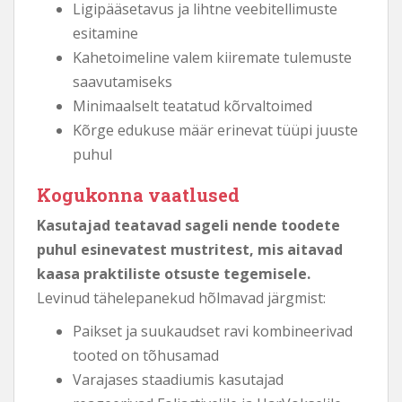
Ligipääsetavus ja lihtne veebitellimuste
esitamine
Kahetoimeline valem kiiremate tulemuste
saavutamiseks
Minimaalselt teatatud kõrvaltoimed
Kõrge edukuse määr erinevat tüüpi juuste
puhul
Kogukonna vaatlused
Kasutajad teatavad sageli nende toodete
puhul esinevatest mustritest, mis aitavad
kaasa praktiliste otsuste tegemisele.
Levinud tähelepanekud hõlmavad järgmist:
Paikset ja suukaudset ravi kombineerivad
tooted on tõhusamad
Varajases staadiumis kasutajad