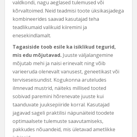
valdkondi, nagu aeglased tulemused või
kõrvaltoimed. Neid teadmisi toote üksikasjadega
kombineerides saavad kasutajad teha
teadlikumaid valikuid kiiremini ja
enesekindlamalt.
Tagasiside toob esile ka isiklikud tegurid,
mis edu mõjutavad.
Juuste väljalangemine
mõjutab mehi ja naisi erinevalt ning võib
varieeruda olenevalt vanusest, geneetikast või
terviseseisundist. Kogukonna aruteludes
ilmnevad mustrid, näiteks millised tooted
sobivad paremini hõrenevate juuste kui
taanduvate juuksepiiride korral. Kasutajad
jagavad sageli praktilisi näpunäiteid toodete
optimaalsete tulemuste saavutamiseks,
pakkudes nõuandeid, mis ületavad ametlikke