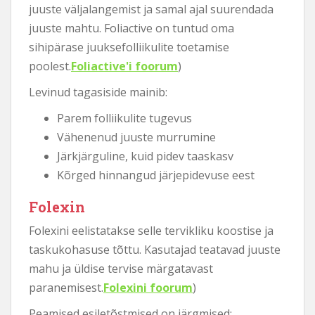
juuste väljalangemist ja samal ajal suurendada
juuste mahtu. Foliactive on tuntud oma
sihipärase juuksefolliikulite toetamise
poolest.
Foliactive'i foorum
)
Levinud tagasiside mainib:
Parem folliikulite tugevus
Vähenenud juuste murrumine
Järkjärguline, kuid pidev taaskasv
Kõrged hinnangud järjepidevuse eest
Folexin
Folexini eelistatakse selle tervikliku koostise ja
taskukohasuse tõttu. Kasutajad teatavad juuste
mahu ja üldise tervise märgatavast
paranemisest.
Folexini foorum
)
Peamised esiletõstmised on järgmised: