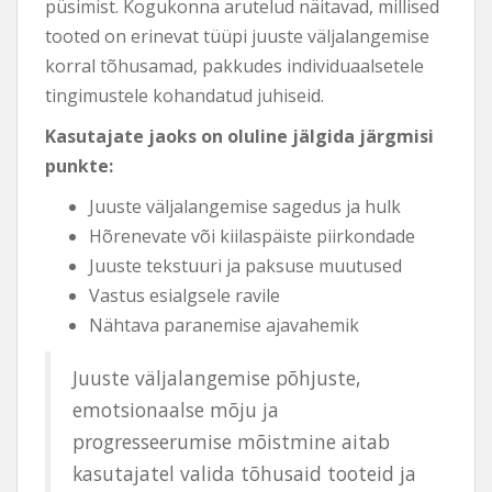
püsimist. Kogukonna arutelud näitavad, millised
tooted on erinevat tüüpi juuste väljalangemise
korral tõhusamad, pakkudes individuaalsetele
tingimustele kohandatud juhiseid.
Kasutajate jaoks on oluline jälgida järgmisi
punkte:
Juuste väljalangemise sagedus ja hulk
Hõrenevate või kiilaspäiste piirkondade
Juuste tekstuuri ja paksuse muutused
Vastus esialgsele ravile
Nähtava paranemise ajavahemik
Juuste väljalangemise põhjuste,
emotsionaalse mõju ja
progresseerumise mõistmine aitab
kasutajatel valida tõhusaid tooteid ja