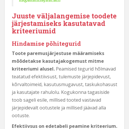
Juuste väljalangemise toodete
järjestamiseks kasutatavad
kriteeriumid
Hindamise põhitegurid
Toote paremusjärjestuse määramiseks
mõõdetakse kasutajakogemust mitme
kriteeriumi alusel.
Peamised tegurid hõlmavad
teatatud efektiivsust, tulemuste järjepidevust,
kõrvaltoimeid, kasutusmugavust, taskukohasust
ja kasutajate rahulolu. Kogukonna tagasiside
toob sageli esile, millised tooted vastavad
järjepidevalt ootustele ja millised jäävad alla
ootuste.
Efektiivsus on edetabeli peamine kriteerium.