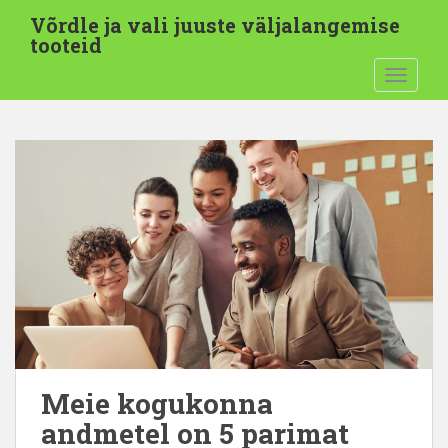
J
Võrdle ja vali juuste väljalangemise
ä
tooteid
t
LÜLITU
a
v
a
h
e
l
e
j
a
m
i
n
e
p
Meie kogukonna
õ
andmetel on 5 parimat
h
i