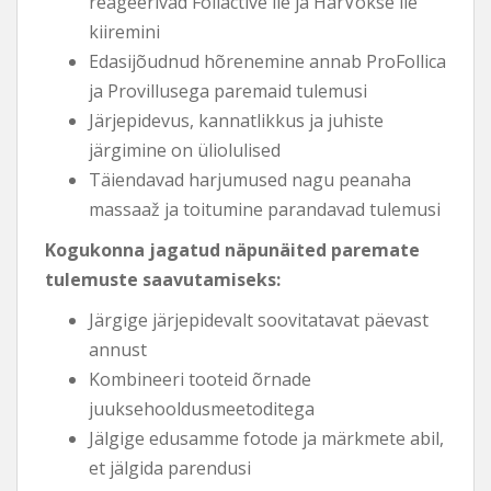
reageerivad Foliactive'ile ja HarVokse'ile
kiiremini
Edasijõudnud hõrenemine annab ProFollica
ja Provillusega paremaid tulemusi
Järjepidevus, kannatlikkus ja juhiste
järgimine on üliolulised
Täiendavad harjumused nagu peanaha
massaaž ja toitumine parandavad tulemusi
Kogukonna jagatud näpunäited paremate
tulemuste saavutamiseks:
Järgige järjepidevalt soovitatavat päevast
annust
Kombineeri tooteid õrnade
juuksehooldusmeetoditega
Jälgige edusamme fotode ja märkmete abil,
et jälgida parendusi