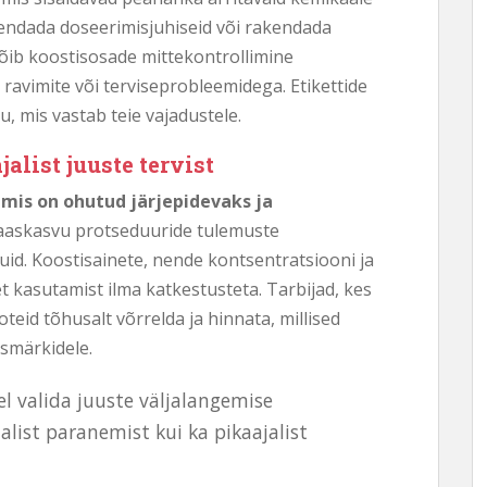
õlgendada doseerimisjuhiseid või rakendada
võib koostisosade mittekontrollimine
avimite või terviseprobleemidega. Etikettide
u, mis vastab teie vajadustele.
alist juuste tervist
 mis on ohutud järjepidevaks ja
aaskasvu protseduuride tulemuste
uid. Koostisainete, nende kontsentratsiooni ja
et kasutamist ilma katkestusteta. Tarbijad, kes
ooteid tõhusalt võrrelda ja hinnata, millised
smärkidele.
el valida juuste väljalangemise
alist paranemist kui ka pikaajalist