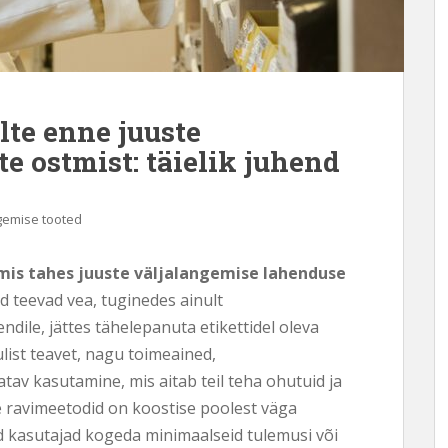
lte enne juuste
e ostmist: täielik juhend
ngemise tooted
mis tahes juuste väljalangemise lahenduse
d teevad vea, tuginedes ainult
ndile, jättes tähelepanuta etikettidel oleva
lulist teavet, nagu toimeained,
tav kasutamine, mis aitab teil teha ohutuid ja
se ravimeetodid on koostise poolest väga
ad kasutajad kogeda minimaalseid tulemusi või