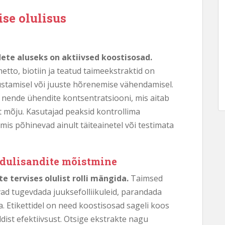
se olulisus
ete aluseks on aktiivsed koostisosad.
tto, biotiin ja teatud taimeekstraktid on
dustamisel või juuste hõrenemise vähendamisel.
ud nende ühendite kontsentratsiooni, mis aitab
t mõju. Kasutajad peaksid kontrollima
 mis põhinevad ainult täiteainetel või testimata
oidulisandite mõistmine
e tervises olulist rolli mängida.
Taimsed
avad tugevdada juuksefolliikuleid, parandada
. Etikettidel on need koostisosad sageli koos
dist efektiivsust. Otsige ekstrakte nagu