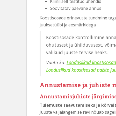
Kliiniliselt testitud ühendid
Soovitatav päevane annus
Koostisosade erinevuste tundmine tagab,
juuksetüübi ja eesmärkidega.
Koostisosade kontrollimine anna
ohutusest ja ühilduvusest, võim
valikuid juuste tervise heaks.
Vaata ka:
Looduslikud koostisosad
Looduslikud koostisosad naiste ju
Annustamise ja juhiste 
Annustamisjuhiste järgimise
Tulemuste saavutamiseks ja kõrvalt
Juuste väljalangemise ravi nõuab sagel