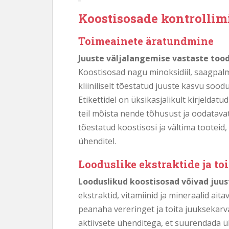
Koostisosade kontrollimi
Toimeainete äratundmine
Juuste väljalangemise vastaste tood
Koostisosad nagu minoksidiil, saagpalme
kliiniliselt tõestatud juuste kasvu soo
Etikettidel on üksikasjalikult kirjeldat
teil mõista nende tõhusust ja oodatava
tõestatud koostisosi ja vältima tooteid,
ühenditel.
Looduslike ekstraktide ja t
Looduslikud koostisosad võivad juust
ekstraktid, vitamiinid ja mineraalid ait
peanaha vereringet ja toita juuksekarva
aktiivsete ühenditega, et suurendada ül