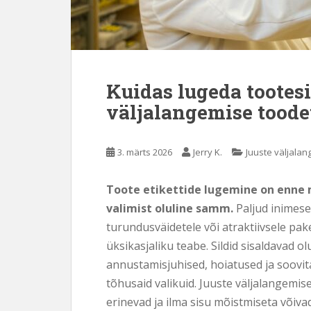
s
i
s
u
j
Kuidas lugeda tootesi
u
väljalangemise toodet
u
r
d
3. märts 2026
Jerry K.
Juuste väljala
e
Toote etikettide lugemine on enne 
valimist oluline samm.
Paljud inimese
turundusväidetele või atraktiivsele pake
üksikasjaliku teabe. Sildid sisaldavad o
annustamisjuhised, hoiatused ja soovita
tõhusaid valikuid. Juuste väljalangemi
erinevad ja ilma sisu mõistmiseta võiv