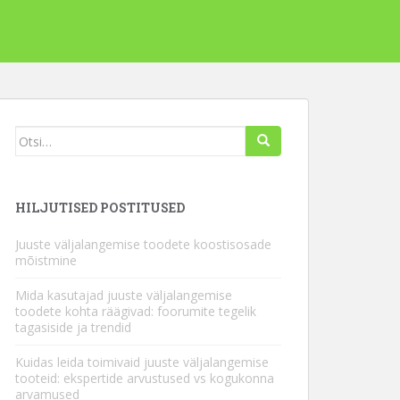
Otsi
seda:
HILJUTISED POSTITUSED
Juuste väljalangemise toodete koostisosade
mõistmine
Mida kasutajad juuste väljalangemise
toodete kohta räägivad: foorumite tegelik
tagasiside ja trendid
Kuidas leida toimivaid juuste väljalangemise
tooteid: ekspertide arvustused vs kogukonna
arvamused