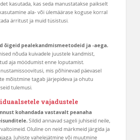
oodet kasutada, kas seda manustatakse paikselt
ärkasutamine ala- või ülemäärase koguse korral
da ärritust ja muid tüsistusi.
vad õigeid pealekandmismeetodeid ja -aega.
hised nõuda kuivadele juustele kandmist,
tud aja möödumist enne loputamist.
nnustamissoovitusi, mis põhinevad päevasel
ste mõistmine tagab järjepideva ja ohutu
seid tulemusi.
duaalsetele vajadustele
 annust kohandada vastavalt peanaha
eisunditele.
Sildid annavad sageli juhiseid neile,
rvaltoimeid. Oluline on neid märkmeid järgida ja
ajaga. Juhiste vahelejätmine või muutmine