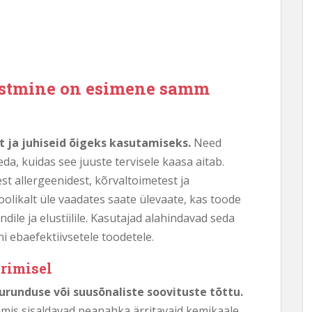
õistmine on esimene samm
t ja juhiseid õigeks kasutamiseks.
Need
da, kuidas see juuste tervisele kaasa aitab.
est allergeenidest, kõrvaltoimetest ja
oolikalt üle vaadates saate ülevaate, kas toode
dile ja elustiilile. Kasutajad alahindavad seda
i ebaefektiivsetele toodetele.
erimisel
turunduse või suusõnaliste soovituste tõttu.
i, mis sisaldavad peanahka ärritavaid kemikaale