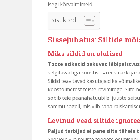
isegi kõrvaltoimeid.
Sisukord
Sissejuhatus: Siltide m
Miks sildid on olulised
Toote etiketid pakuvad läbipaistvus
selgitavad iga koostisosa eesmärki ja se
Sildid teavitavad kasutajaid ka võimalik
koostoimetest teiste ravimitega. Silte h
sobib teie peanahatüübile, juuste seisun
sammu sageli, mis viib raha raiskamisen
Levinud vead siltide ignore
Paljud tarbijad ei pane silte tähele 
See võib viia selliste toodete ostmisen