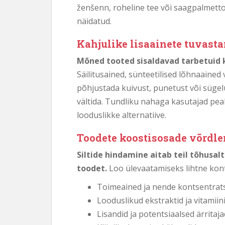
ženšenn, roheline tee või saagpalmetto,
näidatud.
Kahjulike lisaainete tuvast
Mõned tooted sisaldavad tarbetuid 
Säilitusained, sünteetilised lõhnaained
põhjustada kuivust, punetust või sügelus
vältida. Tundliku nahaga kasutajad pea
looduslikke alternatiive.
Toodete koostisosade võrdl
Siltide hindamine aitab teil tõhusal
toodet.
Loo ülevaatamiseks lihtne kont
Toimeained ja nende kontsentrat
Looduslikud ekstraktid ja vitamiin
Lisandid ja potentsiaalsed ärritaja