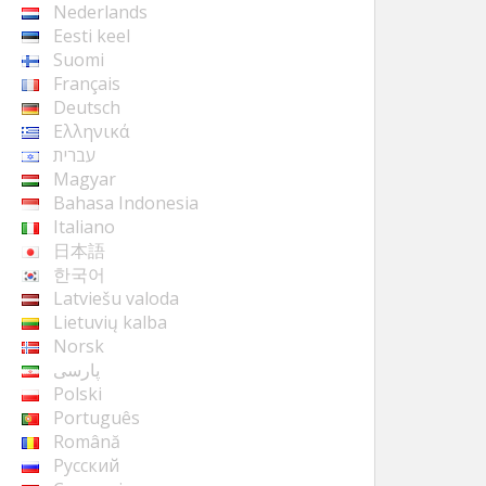
Nederlands
Eesti keel
Suomi
Français
Deutsch
Ελληνικά
עברית
Magyar
Bahasa Indonesia
Italiano
日本語
한국어
Latviešu valoda
Lietuvių kalba
Norsk
پارسی
Polski
Português
Română
Русский