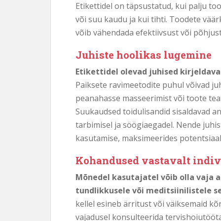
Etikettidel on täpsustatud, kui palju t
või suu kaudu ja kui tihti. Toodete vä
võib vähendada efektiivsust või põhjusta
Juhiste hoolikas lugemine
Etikettidel olevad juhised kirjelda
Paiksete ravimeetodite puhul võivad ju
peanahasse masseerimist või toote tea
Suukaudsed toidulisandid sisaldavad a
tarbimisel ja söögiaegadel. Nende juhi
kasutamise, maksimeerides potentsiaal
Kohandused vastavalt indivi
Mõnedel kasutajatel võib olla vaja
tundlikkusele või meditsiinilistele s
kellel esineb ärritust või väiksemaid kõ
vajadusel konsulteerida tervishoiutööt