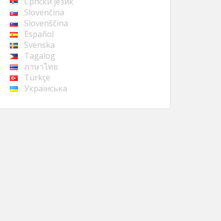
Cрпски језик
Slovenčina
Slovenščina
Español
Svenska
Tagalog
ภาษาไทย
Türkçe
Українська