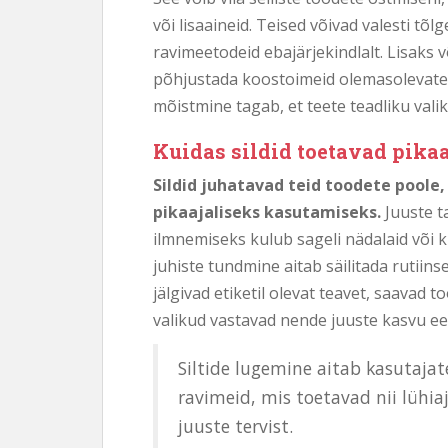
või lisaaineid. Teised võivad valesti t
ravimeetodeid ebajärjekindlalt. Lisaks 
põhjustada koostoimeid olemasolevate r
mõistmine tagab, et teete teadliku valik
Kuidas sildid toetavad pikaaj
Sildid juhatavad teid toodete poole,
pikaajaliseks kasutamiseks.
Juuste t
ilmnemiseks kulub sageli nädalaid või k
juhiste tundmine aitab säilitada rutiins
jälgivad etiketil olevat teavet, saavad t
valikud vastavad nende juuste kasvu ee
Siltide lugemine aitab kasutajat
ravimeid, mis toetavad nii lühiaj
juuste tervist.