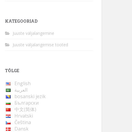
KATEGOORIAD
Juuste väljalangemine
Juuste väljalangemise tooted
TÕLGE
English
العربية
bosanski jezik
Български
中文(简体)
Hrvatski
Čeština
Dansk