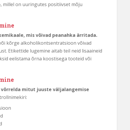
 millel on uuringutes positiivset mõju
amine
kemikaale, mis võivad peanahka ärritada.
 või kõrge alkoholikontsentratsioon võivad
t. Etikettide lugemine aitab teil neid lisaaineid
ksid eelistama õrna koostisega tooteid või
emine
t võrrelda mitut juuste väljalangemise
rollnimekiri:
sioon
id
d