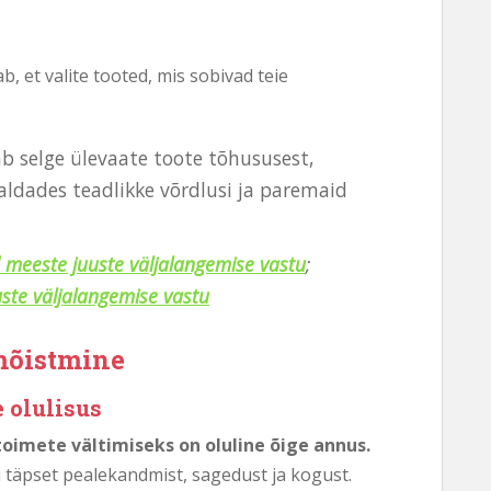
 et valite tooted, mis sobivad teie
b selge ülevaate toote tõhususest,
aldades teadlikke võrdlusi ja paremaid
 meeste juuste väljalangemise vastu
;
uste väljalangemise vastu
mõistmine
 olulisus
oimete vältimiseks on oluline õige annus.
i täpset pealekandmist, sagedust ja kogust.