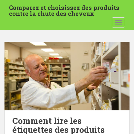
P
Comparez et choisissez des produits
a
contre la chute des cheveux
s
BASCUL
s
e
r
a
u
c
o
n
t
e
n
u
p
r
Comment lire les
i
étiquettes des produits
n
c