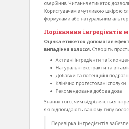
свербіння. Читання етикеток дозвол
Користувачам з чутливою шкірою слі
формулами або натуральним альтер
Порівняння інгредієнтів 
Оцінка етикеток допомагає ефекти
випадіння волосся.
Створіть прости
Активні інгредієнти та їх конце
Натуральні екстракти та вітамі
Добавки та потенційні подраз
Клінічно протестовані сполуки
Рекомендована добова доза
Знання того, чим відрізняються інгр
які відповідають вашому типу волосс
Перевірка інгредієнтів забезп