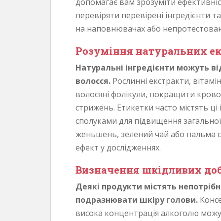
допомагає вам зрозуміти ефективніст
перевіряти перевірені інгредієнти т
на наповнювачах або непротестован
Розуміння натуральних ек
Натуральні інгредієнти можуть ві
волосся.
Рослинні екстракти, вітам
волосяні фолікули, покращити крово
стрижень. Етикетки часто містять ці
сполуками для підвищення загальної 
женьшень, зелений чай або пальма 
ефект у дослідженнях.
Визначення шкідливих до
Деякі продукти містять непотрібні
подразнювати шкіру голови.
Консе
висока концентрація алкоголю можут