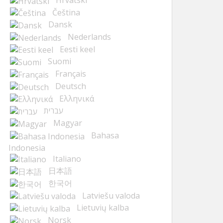
Čeština
Dansk
Nederlands
Eesti keel
Suomi
Français
Deutsch
Ελληνικά
עברית
Magyar
Bahasa
Indonesia
Italiano
日本語
한국어
Latviešu valoda
Lietuvių kalba
Norsk