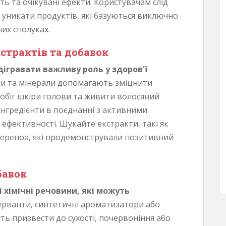
ь та очікувані ефекти. Користувачам слід
а уникати продуктів, які базуються виключно
их сполуках.
страктів та добавок
дігравати важливу роль у здоров'ї
іни та мінерали допомагають зміцнити
обіг шкіри голови та живити волосяний
 інгредієнти в поєднанні з активними
ефективності. Шукайте екстракти, такі як
сереноа, які продемонстрували позитивний
бавок
 хімічні речовини, які можуть
рванти, синтетичні ароматизатори або
ь призвести до сухості, почервоніння або