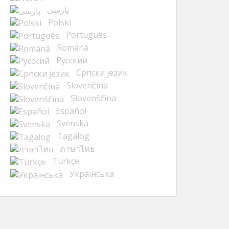
پارسی
Polski
Português
Română
Русский
Cрпски језик
Slovenčina
Slovenščina
Español
Svenska
Tagalog
ภาษาไทย
Türkçe
Українська