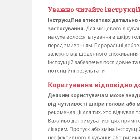
Уважно читайте інструкці
Інструкції на етикетках детально
застосування.
Для місцевого лікува
на сухе волосся, втування в шкіру г
перед змиванням. Пероральні добав
залежно від щоденного споживання т
інструкцій забезпечує послідовне т
потенційні результати.
Коригування відповідно д
Деяким користувачам може знадо
від чутливості шкіри голови або 
рекомендації для тих, хто відчуває п
Важливо дотримуватися цих приміток
лікарем. Пропуск або зміна інструкц
неефективного лікування або ризиків