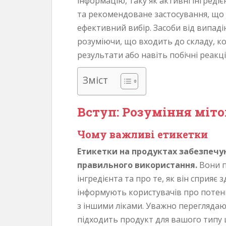
інформацію, таку як активні інгредіє
і
та рекомендоване застосування, що
с
ефективний вибір. Засоби від випадін
т
розуміючи, що входить до складу, к
у
результати або навіть побічні реакції
Зміст
Вступ: Розуміння міто
Чому важливі етикетки
Етикетки на продуктах забезпечую
правильного використання.
Вони п
інгредієнта та про те, як він сприяє
інформують користувачів про потенц
з іншими ліками. Уважно переглядаю
підходить продукт для вашого типу ш