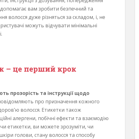
нти, інструкції з дозування, попередження
 допомагає вам зробити безпечний та
ня волосся дуже різняться за складом, і, не
ористувачі можуть відчувати мінімальні
.
к – це перший крок
ть прозорість та інструкції щодо
овідомляють про призначення кожного
 здоров’ю волосся. Етикетки також
ійні алергени, побічні ефекти та взаємодію
чи етикетки, ви можете зрозуміти, чи
кіри голови, стану волосся та способу