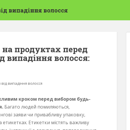
від випадіння волосся
 на продуктах перед
д випадіння волосся:
 від випадіння волосся
жливим кроком перед вибором будь-
я.
Багато людей помиляються,
гові заяви чи привабливу упаковку,
 етикетках. Етикетки містять важливу