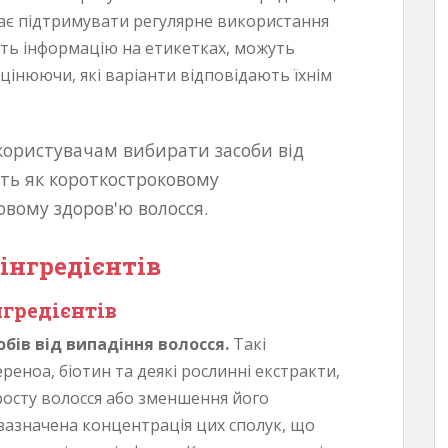
ає підтримувати регулярне використання
ють інформацію на етикетках, можуть
інюючи, які варіанти відповідають їхнім
користувачам вибирати засоби від
ють як короткостроковому
овому здоров'ю волосся.
інгредієнтів
гредієнтів
обів від випадіння волосся.
Такі
ереноа, біотин та деякі рослинні екстракти,
росту волосся або зменшення його
зазначена концентрація цих сполук, що