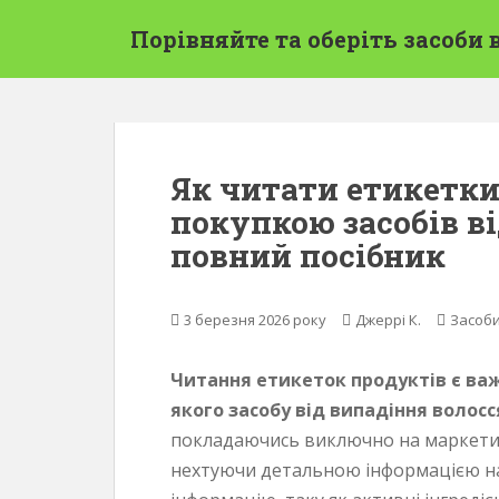
П
Порівняйте та оберіть засоби 
е
р
е
й
т
и
Як читати етикетки
д
покупкою засобів ві
о
о
повний посібник
с
н
о
3 березня 2026 року
Джеррі К.
Засоби
в
н
Читання етикеток продуктів є ва
о
якого засобу від випадіння волосс
г
покладаючись виключно на маркетин
о
нехтуючи детальною інформацією на
в
м