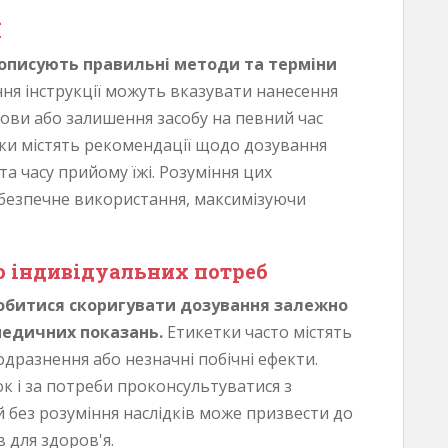
ї
 описують правильні методи та терміни
ння інструкції можуть вказувати нанесення
олови або залишення засобу на певний час
ки містять рекомендації щодо дозування
а часу прийому їжі. Розуміння цих
а безпечне використання, максимізуючи
о індивідуальних потреб
битися скоригувати дозування залежно
медичних показань.
Етикетки часто містять
одразнення або незначні побічні ефекти.
 і за потреби проконсультуватися з
ій без розуміння наслідків може призвести до
 для здоров'я.