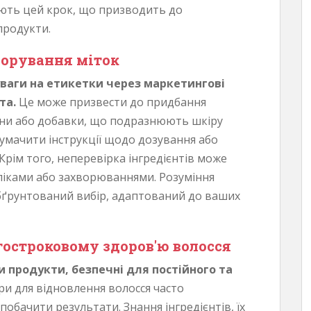
юють цей крок, що призводить до
продукти.
норування міток
уваги на етикетки через маркетингові
та.
Це може призвести до придбання
вини або добавки, що подразнюють шкіру
умачити інструкції щодо дозування або
Крім того, неперевірка інгредієнтів може
 ліками або захворюваннями. Розуміння
бґрунтований вибір, адаптований до ваших
гостроковому здоров'ю волосся
 продукти, безпечні для постійного та
и для відновлення волосся часто
побачити результати. Знання інгредієнтів, їх