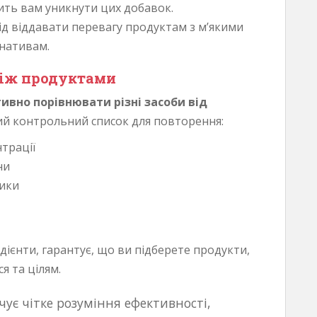
ить вам уникнути цих добавок.
д віддавати перевагу продуктам з м’якими
нативам.
між продуктами
вно порівнювати різні засоби від
й контрольний список для повторення:
нтрації
ни
ники
едієнти, гарантує, що ви підберете продукти,
я та цілям.
ечує чітке розуміння ефективності,