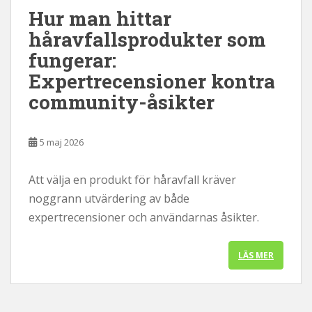
Hur man hittar
l
l
håravfallsprodukter som
fungerar:
Expertrecensioner kontra
community-åsikter
5 maj 2026
Att välja en produkt för håravfall kräver
noggrann utvärdering av både
expertrecensioner och användarnas åsikter.
LÄS MER