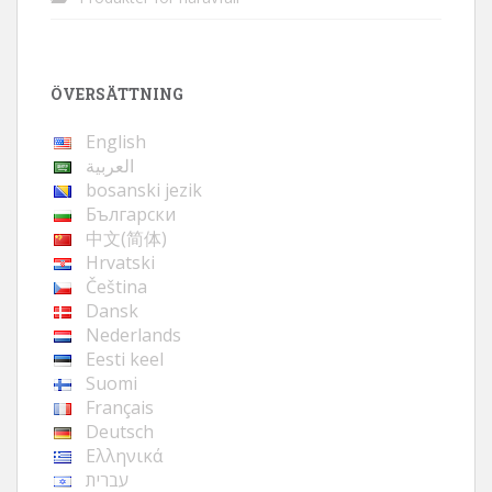
ÖVERSÄTTNING
English
العربية
bosanski jezik
Български
中文(简体)
Hrvatski
Čeština
Dansk
Nederlands
Eesti keel
Suomi
Français
Deutsch
Ελληνικά
עברית