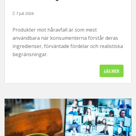
l
7 juli 2026
l
Produkter mot håravfall är som mest
användbara när konsumenterna förstår deras
ingredienser, förväntade fördelar och realistiska
begränsningar.
LÄS MER