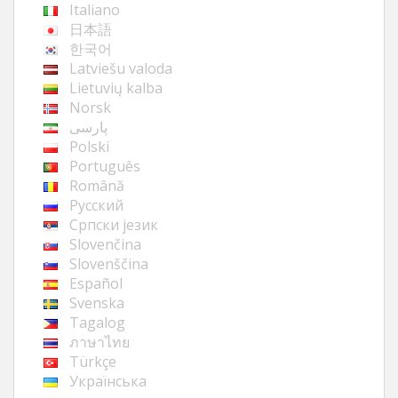
Italiano
日本語
한국어
Latviešu valoda
Lietuvių kalba
Norsk
پارسی
Polski
Português
Română
Русский
Cрпски језик
Slovenčina
Slovenščina
Español
Svenska
Tagalog
ภาษาไทย
Türkçe
Українська