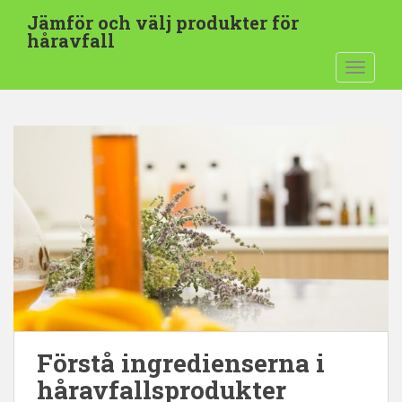
H
Jämför och välj produkter för
o
håravfall
p
VÄXLA 
p
a
t
i
l
l
h
u
v
u
d
i
n
n
Förstå ingredienserna i
e
h
håravfallsprodukter
å