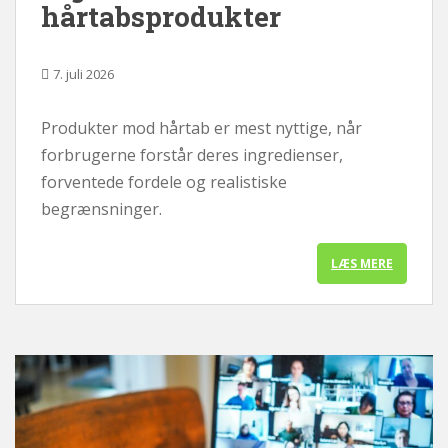
hårtabsprodukter
d
7. juli 2026
Produkter mod hårtab er mest nyttige, når
forbrugerne forstår deres ingredienser,
forventede fordele og realistiske
begrænsninger.
LÆS MERE