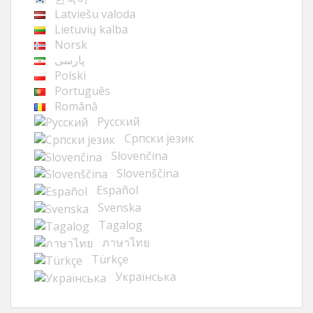
Latviešu valoda
Lietuvių kalba
Norsk
پارسی
Polski
Português
Română
Русский
Cрпски језик
Slovenčina
Slovenščina
Español
Svenska
Tagalog
ภาษาไทย
Türkçe
Українська