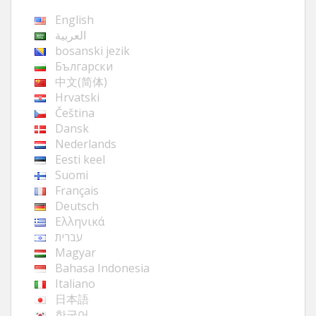
English
العربية
bosanski jezik
Български
中文(简体)
Hrvatski
Čeština
Dansk
Nederlands
Eesti keel
Suomi
Français
Deutsch
Ελληνικά
עברית
Magyar
Bahasa Indonesia
Italiano
日本語
한국어