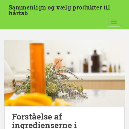
S
Sammenlign og vælg produkter til
p
hårtab
r
SKIFT 
i
n
g
t
i
l
h
o
v
e
d
i
n
d
Forståelse af
h
o
ingredienserne i
l