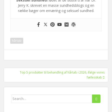
seksuel sundhed
I løbet af de sidste ti år har Dr.
Jerry K. skrevet en masse sundhedsblogs og en
række bøger om ernæring og seksuel sundhed.
hårtab
Indlægsnavigation
Top 5 produkter til behandling af hårtab i 2026, ifølge vores
fællesskab
Søg
efter: