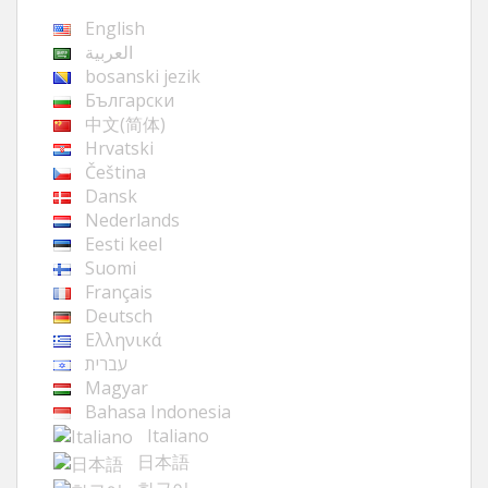
English
العربية
bosanski jezik
Български
中文(简体)
Hrvatski
Čeština
Dansk
Nederlands
Eesti keel
Suomi
Français
Deutsch
Ελληνικά
עברית
Magyar
Bahasa Indonesia
Italiano
日本語