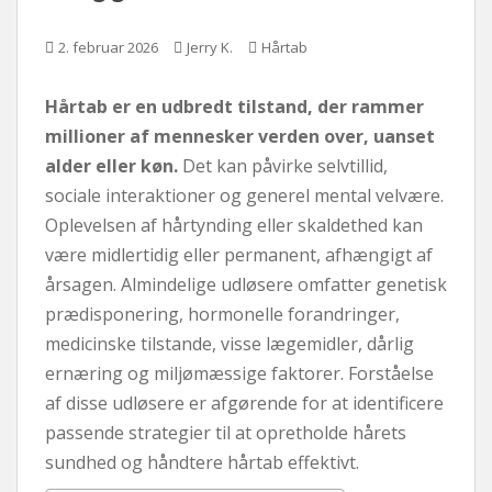
d
2. februar 2026
Jerry K.
Hårtab
Hårtab er en udbredt tilstand, der rammer
millioner af mennesker verden over, uanset
alder eller køn.
Det kan påvirke selvtillid,
sociale interaktioner og generel mental velvære.
Oplevelsen af ​​hårtynding eller skaldethed kan
være midlertidig eller permanent, afhængigt af
årsagen. Almindelige udløsere omfatter genetisk
prædisponering, hormonelle forandringer,
medicinske tilstande, visse lægemidler, dårlig
ernæring og miljømæssige faktorer. Forståelse
af disse udløsere er afgørende for at identificere
passende strategier til at opretholde hårets
sundhed og håndtere hårtab effektivt.