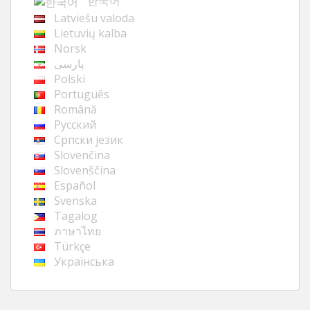
한국어
Latviešu valoda
Lietuvių kalba
Norsk
پارسی
Polski
Português
Română
Русский
Cрпски језик
Slovenčina
Slovenščina
Español
Svenska
Tagalog
ภาษาไทย
Türkçe
Українська