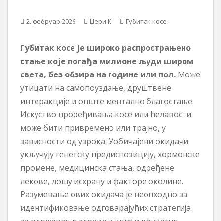
ж
2. фебруар 2026.
Џери К.
Губитак косе
а
ј
Губитак косе је широко распрострањено
стање које погађа милионе људи широм
света, без обзира на године или пол.
Може
утицати на самопоуздање, друштвене
интеракције и опште ментално благостање.
Искуство проређивања косе или ћелавости
може бити привремено или трајно, у
зависности од узрока. Уобичајени окидачи
укључују генетску предиспозицију, хормонске
промене, медицинска стања, одређене
лекове, лошу исхрану и факторе околине.
Разумевање ових окидача је неопходно за
идентификовање одговарајућих стратегија
за одржавање здравља косе и ефикасно