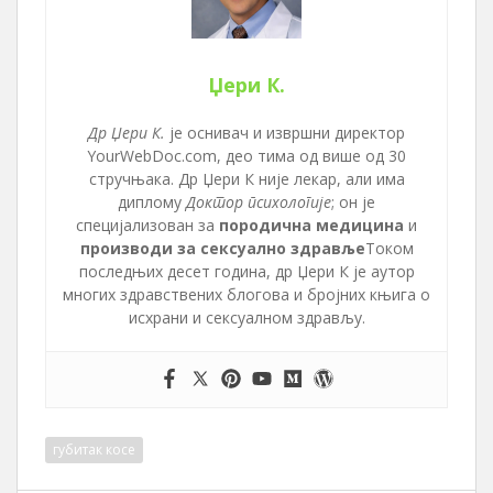
Џери К.
Др Џери К.
је оснивач и извршни директор
YourWebDoc.com, део тима од више од 30
стручњака. Др Џери К није лекар, али има
диплому
Доктор психологије
; он је
специјализован за
породична медицина
и
производи за сексуално здравље
Током
последњих десет година, др Џери К је аутор
многих здравствених блогова и бројних књига о
исхрани и сексуалном здрављу.
губитак косе