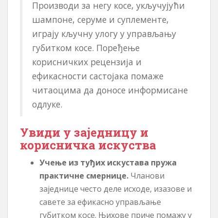
Производи за негу косе, укључујући
шампоне, серуме и суплементе,
играју кључну улогу у управљању
губитком косе. Поређење
корисничких рецензија и
ефикасности састојака помаже
читаоцима да доносе информисане
одлуке.
Увиди у заједницу и
корисничка искуства
Учење из туђих искустава пружа
практичне смернице.
Чланови
заједнице често деле исходе, изазове и
савете за ефикасно управљање
губитком косе. Њихове приче помажу у