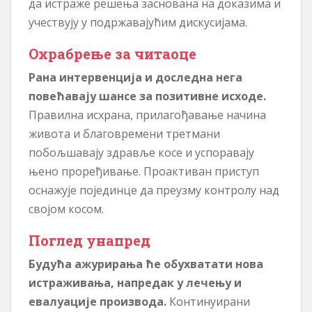
да истраже решења заснована на доказима и
учествују у подржавајућим дискусијама.
Охрабрење за читаоце
Рана интервенција и доследна нега
повећавају шансе за позитивне исходе.
Правилна исхрана, прилагођавање начина
живота и благовремени третмани
побољшавају здравље косе и успоравају
њено проређивање. Проактиван приступ
оснажује појединце да преузму контролу над
својом косом.
Поглед унапред
Будућа ажурирања ће обухватати нова
истраживања, напредак у лечењу и
евалуације производа.
Континуирани