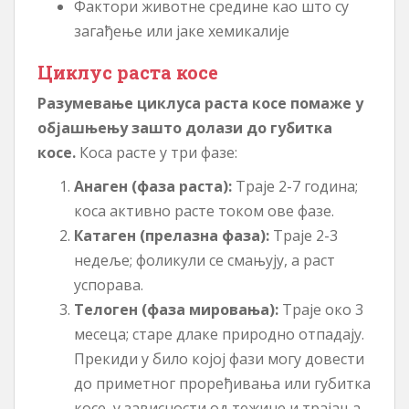
Фактори животне средине као што су
загађење или јаке хемикалије
Циклус раста косе
Разумевање циклуса раста косе помаже у
објашњењу зашто долази до губитка
косе.
Коса расте у три фазе:
Анаген (фаза раста):
Траје 2-7 година;
коса активно расте током ове фазе.
Катаген (прелазна фаза):
Траје 2-3
недеље; фоликули се смањују, а раст
успорава.
Телоген (фаза мировања):
Траје око 3
месеца; старе длаке природно отпадају.
Прекиди у било којој фази могу довести
до приметног проређивања или губитка
косе, у зависности од тежине и трајања.