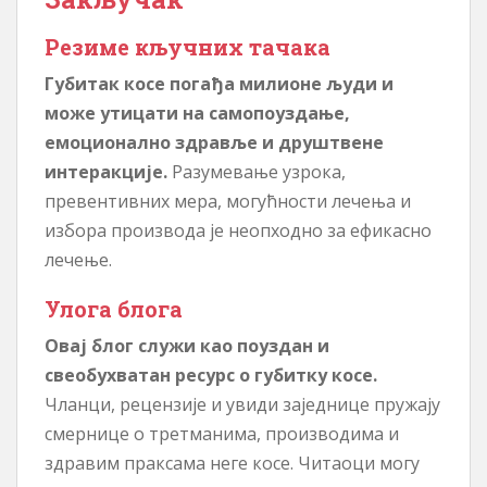
Резиме кључних тачака
Губитак косе погађа милионе људи и
може утицати на самопоуздање,
емоционално здравље и друштвене
интеракције.
Разумевање узрока,
превентивних мера, могућности лечења и
избора производа је неопходно за ефикасно
лечење.
Улога блога
Овај блог служи као поуздан и
свеобухватан ресурс о губитку косе.
Чланци, рецензије и увиди заједнице пружају
смернице о третманима, производима и
здравим праксама неге косе. Читаоци могу