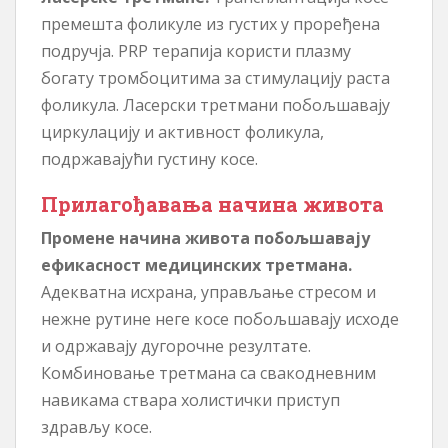
премешта фоликуле из густих у проређена
подручја. PRP терапија користи плазму
богату тромбоцитима за стимулацију раста
фоликула. ​​Ласерски третмани побољшавају
циркулацију и активност фоликула,
подржавајући густину косе.
Прилагођавања начина живота
Промене начина живота побољшавају
ефикасност медицинских третмана.
Адекватна исхрана, управљање стресом и
нежне рутине неге косе побољшавају исходе
и одржавају дугорочне резултате.
Комбиновање третмана са свакодневним
навикама ствара холистички приступ
здрављу косе.