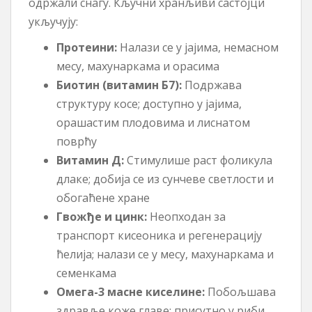
одржали снагу. Кључни хранљиви састојци
укључују:
Протеини:
Налази се у јајима, немасном
месу, махунаркама и орасима
Биотин (витамин Б7):
Подржава
структуру косе; доступно у јајима,
орашастим плодовима и лиснатом
поврћу
Витамин Д:
Стимулише раст фоликула
длаке; добија се из сунчеве светлости и
обогаћене хране
Гвожђе и цинк:
Неопходан за
транспорт кисеоника и регенерацију
ћелија; налази се у месу, махунаркама и
семенкама
Омега-3 масне киселине:
Побољшава
здравље коже главе; присутно у риби,