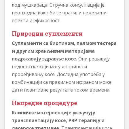
код мушкараца. Стручна консултација је
неопходна како би се пратили нежељени
ефекти и ефикасност.
Природни суплементи
Суплементи са биотином, палмом тестера
и другим хранљивим материјама
подржавају здравље косе.
Они решавају
недостатке који могу допринети
проређивању косе. Доследна употреба у
комбинацији са правилном исхраном може
дати позитивне резултате током времена.
Напредне процедуре
Клиничке интервенције укључују
трансплантацију косе, PRP терапију и
ласерске третмане.
Трансплантација косе