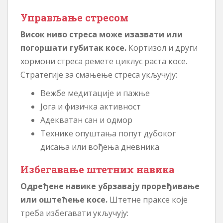
Управљање стресом
Висок ниво стреса може изазвати или
погоршати губитак косе.
Кортизол и други
хормони стреса ремете циклус раста косе.
Стратегије за смањење стреса укључују:
Вежбе медитације и пажње
Јога и физичка активност
Адекватан сан и одмор
Технике опуштања попут дубоког
дисања или вођења дневника
Избегавање штетних навика
Одређене навике убрзавају проређивање
или оштећење косе.
Штетне праксе које
треба избегавати укључују: