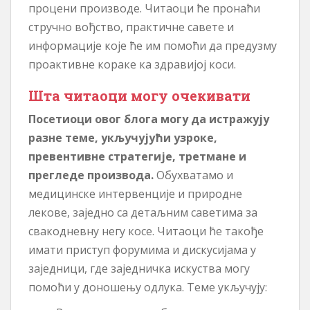
процени производе. Читаоци ће пронаћи
стручно вођство, практичне савете и
информације које ће им помоћи да предузму
проактивне кораке ка здравијој коси.
Шта читаоци могу очекивати
Посетиоци овог блога могу да истражују
разне теме, укључујући узроке,
превентивне стратегије, третмане и
прегледе производа.
Обухватамо и
медицинске интервенције и природне
лекове, заједно са детаљним саветима за
свакодневну негу косе. Читаоци ће такође
имати приступ форумима и дискусијама у
заједници, где заједничка искуства могу
помоћи у доношењу одлука. Теме укључују: