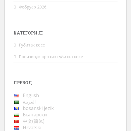
Фебруар 2026.
КАТЕГОРИЈЕ
Губитак косе
Производи против губитка косе
ПРЕВОД
English
العربية
bosanski jezik
Български
中文(简体)
Hrvatski