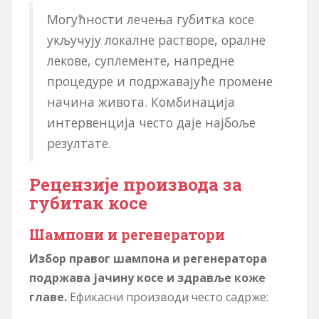
Могућности лечења губитка косе
укључују локалне растворе, оралне
лекове, суплементе, напредне
процедуре и подржавајуће промене
начина живота. Комбинација
интервенција често даје најбоље
резултате.
Рецензије производа за
губитак косе
Шампони и регенератори
Избор правог шампона и регенератора
подржава јачину косе и здравље коже
главе.
Ефикасни производи често садрже: