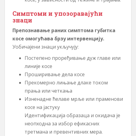
Симптоми и упозоравајући
знаци
Препознавање раних симптома губитка
косе омогућава брзу интервенцију.
Уобичајени знаци укључују:
Постепено проређивање дуж главе или
линије косе
Проширивање дела косе
Прекомерно лињање длаке током
прања или четкања
Изненадне ћелаве мрље или праменови
косе на јастуку
Идентификација образаца и окидача је
неопходна за избор ефикасних
третмана и превентивних мера.