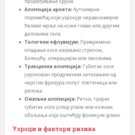
проређивање круна.
Алопеција ареата:
Аутоимуни
поремећај који узрокује неравномерне
ћелаве мрље на кожи главе или другим
деловима тела.
Телогени ефлувијум:
Привремено
опадање косе изазвано стресом,
болешћу, операцијом или лековима.
Тракциона алопеција:
Губитак косе
узрокован продуженим затезањем од
чврстих фризура попут плетеница или
репова.
Ожиљна алопеција:
Ретки, трајни
губитак косе услед упале или кожних
обољења која оштећују фоликуле длаке.
Узроци и фактори ризика