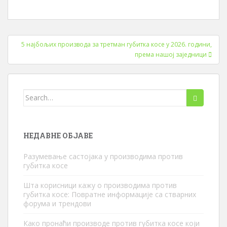
Навигација
5 најбољих производа за третман губитка косе у 2026. години,
по
према нашој заједници
објавама
Претражи:
НЕДАВНЕ ОБЈАВЕ
Разумевање састојака у производима против
губитка косе
Шта корисници кажу о производима против
губитка косе: Повратне информације са стварних
форума и трендови
Како пронаћи производе против губитка косе који