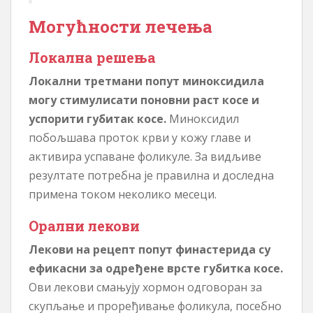
Могућности лечења
Локална решења
Локални третмани попут миноксидила
могу стимулисати поновни раст косе и
успорити губитак косе.
Миноксидил
побољшава проток крви у кожу главе и
активира успаване фоликуле. За видљиве
резултате потребна је правилна и доследна
примена током неколико месеци.
Орални лекови
Лекови на рецепт попут финастерида су
ефикасни за одређене врсте губитка косе.
Ови лекови смањују хормон одговоран за
скупљање и проређивање фоликула, посебно