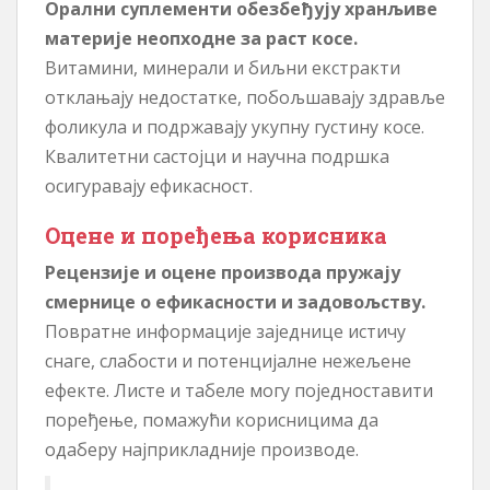
Орални суплементи обезбеђују хранљиве
материје неопходне за раст косе.
Витамини, минерали и биљни екстракти
отклањају недостатке, побољшавају здравље
фоликула и подржавају укупну густину косе.
Квалитетни састојци и научна подршка
осигуравају ефикасност.
Оцене и поређења корисника
Рецензије и оцене производа пружају
смернице о ефикасности и задовољству.
Повратне информације заједнице истичу
снаге, слабости и потенцијалне нежељене
ефекте. Листе и табеле могу поједноставити
поређење, помажући корисницима да
одаберу најприкладније производе.