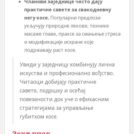
Чланови заједнице често дају
практичне савете за свакодневну
негу косе.
Популарни предлози
укључују природне лекове, технике
масаже главе, праксе за смањење стреса
и модификације исхране које
подржавају раст косе.
Увиди у заједницу комбинују лична
искуства и професионално вођство.
Читаоци добијају практичне
савете, подршку и осећај
повезаности док уче о ефикасним
стратегијама за управљање
губитком косе.
Закључак