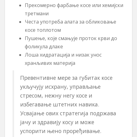
Прекомерно фарбање косе или хемијски
третмани
Честа употреба алата за обликовање
косе топлотом
Пушење, које смањује проток крви до
фоликула длаке
Лоша хидратација и низак унос
хранљивих материја
Превентивне мере за губитак косе
укључују исхрану, управљање
стресом, нежну негу косе и
избегавање штетних навика.
Усвајање ових стратегија подржава
јачу и здравију косу и може
успорити њено проређивање.