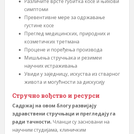
Различите врсте губитка косе и њихови
симптоми
Превентивне мере за одржавање
густине косе
Преглед медицинских, природних и
козметичких третмана
Процене и поређења производа
Мишљења стручњака и резимеи
научних истраживања
Увиди у заједницу, искуства из стварног
живота и могућности за дискусију
Стручно вођство и ресурси
Садржај на овом блогу развијају
здравствени стручњаци и прегледају га
ради тачности.
Чланци су засновани на
научним студијама, клиничким