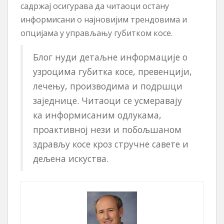
садржај осигурава да читаоци остану
информисани о најновијим трендовима и
опцијама у управљању губитком косе.
Блог нуди детаљне информације о
узроцима губитка косе, превенцији,
лечењу, производима и подршци
заједнице. Читаоци се усмеравају
ка информисаним одлукама,
проактивној нези и побољшаном
здрављу косе кроз стручне савете и
дељена искуства.