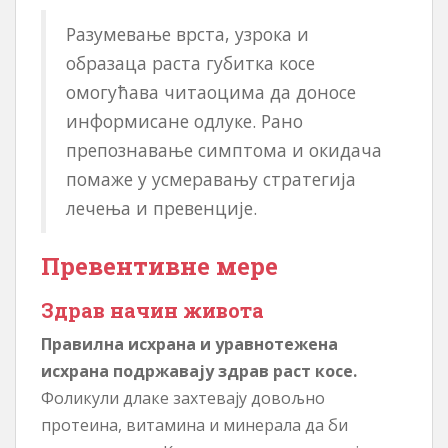
Разумевање врста, узрока и
образаца раста губитка косе
омогућава читаоцима да доносе
информисане одлуке. Рано
препознавање симптома и окидача
помаже у усмеравању стратегија
лечења и превенције.
Превентивне мере
Здрав начин живота
Правилна исхрана и уравнотежена
исхрана подржавају здрав раст косе.
Фоликули длаке захтевају довољно
протеина, витамина и минерала да би