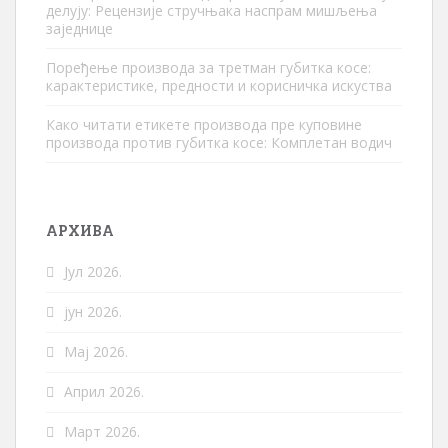
делују: Рецензије стручњака наспрам мишљења
заједнице
Поређење производа за третман губитка косе:
карактеристике, предности и корисничка искуства
Како читати етикете производа пре куповине
производа против губитка косе: Комплетан водич
АРХИВА
Јул 2026.
јун 2026.
Мај 2026.
Април 2026.
Март 2026.