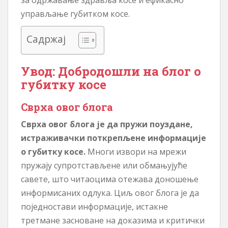
управљање губитком косе.
Садржај
Увод: Добродошли на блог о
губитку косе
Сврха овог блога
Сврха овог блога је да пружи поуздане,
истраживачки поткрепљене информације
о губитку косе.
Многи извори на мрежи
пружају супротстављене или обмањујуће
савете, што читаоцима отежава доношење
информисаних одлука. Циљ овог блога је да
поједностави информације, истакне
третмане засноване на доказима и критички