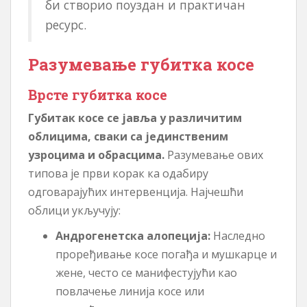
би створио поуздан и практичан
ресурс.
Разумевање губитка косе
Врсте губитка косе
Губитак косе се јавља у различитим
облицима, сваки са јединственим
узроцима и обрасцима.
Разумевање ових
типова је први корак ка одабиру
одговарајућих интервенција. Најчешћи
облици укључују:
Андрогенетска алопеција:
Наследно
проређивање косе погађа и мушкарце и
жене, често се манифестујући као
повлачење линија косе или