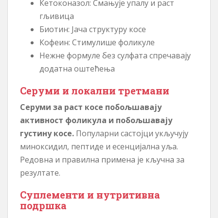
Кетоконазол: Смањује упалу и раст
гљивица
Биотин: Јача структуру косе
Кофеин: Стимулише фоликуле
Нежне формуле без сулфата спречавају
додатна оштећења
Серуми и локални третмани
Серуми за раст косе побољшавају
активност фоликула и побољшавају
густину косе.
Популарни састојци укључују
миноксидил, пептиде и есенцијална уља.
Редовна и правилна примена је кључна за
резултате.
Суплементи и нутритивна
подршка