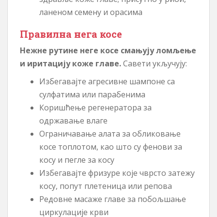
ланеном семену и орасима
Правилна нега косе
Нежне рутине неге косе смањују ломљење
и иритацију коже главе.
Савети укључују:
Избегавајте агресивне шампоне са
сулфатима или парабенима
Коришћење регенератора за
одржавање влаге
Ограничавање алата за обликовање
косе топлотом, као што су фенови за
косу и пегле за косу
Избегавајте фризуре које чврсто затежу
косу, попут плетеница или репова
Редовне масаже главе за побољшање
циркулације крви