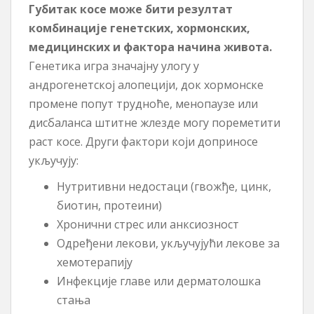
Губитак косе може бити резултат
комбинације генетских, хормонских,
медицинских и фактора начина живота.
Генетика игра значајну улогу у
андрогенетској алопецији, док хормонске
промене попут трудноће, менопаузе или
дисбаланса штитне жлезде могу пореметити
раст косе. Други фактори који доприносе
укључују:
Нутритивни недостаци (гвожђе, цинк,
биотин, протеини)
Хронични стрес или анксиозност
Одређени лекови, укључујући лекове за
хемотерапију
Инфекције главе или дерматолошка
стања