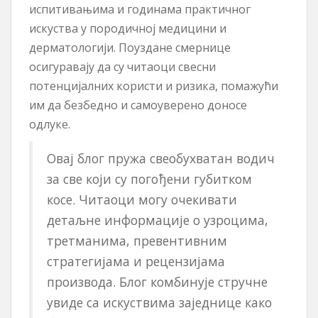
испитивањима и годинама практичног
искуства у породичној медицини и
дерматологији. Поуздане смернице
осигуравају да су читаоци свесни
потенцијалних користи и ризика, помажући
им да безбедно и самоуверено доносе
одлуке.
Овај блог пружа свеобухватан водич
за све који су погођени губитком
косе. Читаоци могу очекивати
детаљне информације о узроцима,
третманима, превентивним
стратегијама и рецензијама
производа. Блог комбинује стручне
увиде са искуствима заједнице како