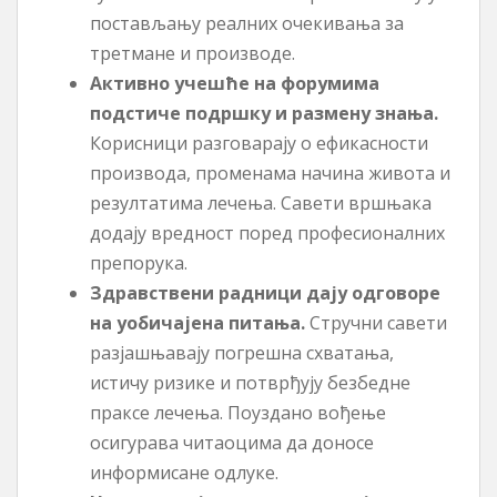
постављању реалних очекивања за
третмане и производе.
Активно учешће на форумима
подстиче подршку и размену знања.
Корисници разговарају о ефикасности
производа, променама начина живота и
резултатима лечења. Савети вршњака
додају вредност поред професионалних
препорука.
Здравствени радници дају одговоре
на уобичајена питања.
Стручни савети
разјашњавају погрешна схватања,
истичу ризике и потврђују безбедне
праксе лечења. Поуздано вођење
осигурава читаоцима да доносе
информисане одлуке.