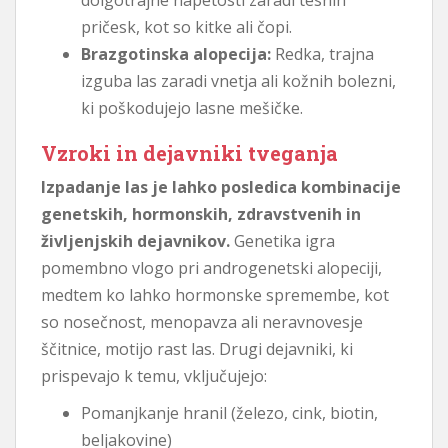
pričesk, kot so kitke ali čopi.
Brazgotinska alopecija:
Redka, trajna
izguba las zaradi vnetja ali kožnih bolezni,
ki poškodujejo lasne mešičke.
Vzroki in dejavniki tveganja
Izpadanje las je lahko posledica kombinacije
genetskih, hormonskih, zdravstvenih in
življenjskih dejavnikov.
Genetika igra
pomembno vlogo pri androgenetski alopeciji,
medtem ko lahko hormonske spremembe, kot
so nosečnost, menopavza ali neravnovesje
ščitnice, motijo ​​rast las. Drugi dejavniki, ki
prispevajo k temu, vključujejo:
Pomanjkanje hranil (železo, cink, biotin,
beljakovine)