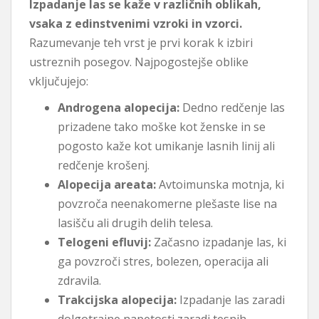
Izpadanje las se kaže v različnih oblikah,
vsaka z edinstvenimi vzroki in vzorci.
Razumevanje teh vrst je prvi korak k izbiri
ustreznih posegov. Najpogostejše oblike
vključujejo:
Androgena alopecija:
Dedno redčenje las
prizadene tako moške kot ženske in se
pogosto kaže kot umikanje lasnih linij ali
redčenje krošenj.
Alopecija areata:
Avtoimunska motnja, ki
povzroča neenakomerne plešaste lise na
lasišču ali drugih delih telesa.
Telogeni efluvij:
Začasno izpadanje las, ki
ga povzroči stres, bolezen, operacija ali
zdravila.
Trakcijska alopecija:
Izpadanje las zaradi
dolgotrajne napetosti zaradi tesnih