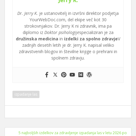
Dr. Jerry K.
je ustanovitelj in izvršni direktor podjetja
YourWebDoc.com, del ekipe več kot 30
strokovnjakov. Dr. Jerry K ni zdravnik, ima pa
diplomo iz
Doktor psihologije
specializiran je za
družinska medicina
in
izdelki za spolno zdravje
V
zadnjih desetih letih je dr. Jerry K. napisal veliko
zdravstvenih blogov in številne knjige o prehrani in
spolnem zdravju.
izpadanje las
Navigacija
5 najboljših izdelkov za zdravljenje izpadanja las v letu 2026 po