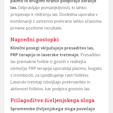
palmo in drugimi hranili podpirajo zdravje
las.
Odpravljajo pomanjkljivosti, ki lahko
prispevajo k redčenju las. Dosledna uporaba v
kombinaciji z ustrezno prehrano lahko sčasoma
prinese pozitivne rezultate.
Napredni postopki
Klinični posegi vključujejo presaditev las,
PRP terapijo in laserske tretmaje.
Presaditev
las premakne folikle iz gostih v redkejša
območja. PRP terapija uporablja plazmo, bogato
s trombociti, za spodbujanje rasti foliklov.
Laserski tretmaji izboljšajo prekrvavitev in
aktivnost foliklov, kar podpira gostoto las.
Prilagoditve življenjskega sloga
Spremembe življenjskega sloga povečajo