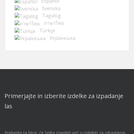
Español
Svenska
Tagalog
ภาษาไทย
Türkçe
Українська
Primerjajte in izberite izdelke za izpadanje
las
Preberite ta blog, če želite izvedeti več o izdelkih za zdravljenje