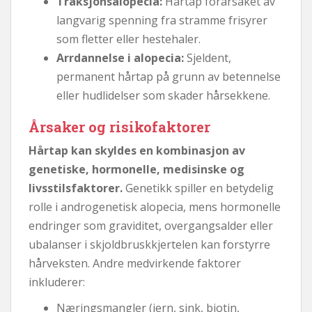
Traksjonsalopecia:
Hårtap forårsaket av
langvarig spenning fra stramme frisyrer
som fletter eller hestehaler.
Arrdannelse i alopecia:
Sjeldent,
permanent hårtap på grunn av betennelse
eller hudlidelser som skader hårsekkene.
Årsaker og risikofaktorer
Hårtap kan skyldes en kombinasjon av
genetiske, hormonelle, medisinske og
livsstilsfaktorer.
Genetikk spiller en betydelig
rolle i androgenetisk alopecia, mens hormonelle
endringer som graviditet, overgangsalder eller
ubalanser i skjoldbruskkjertelen kan forstyrre
hårveksten. Andre medvirkende faktorer
inkluderer:
Næringsmangler (jern, sink, biotin,