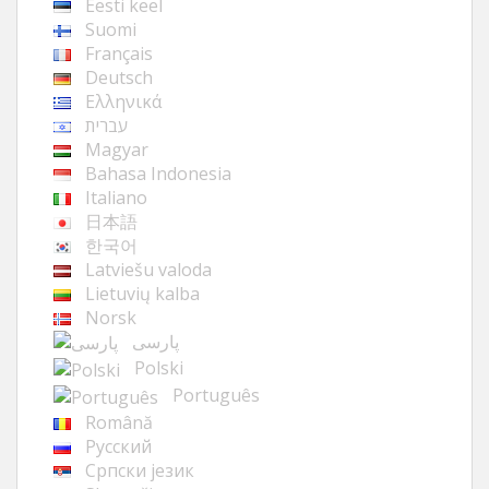
Eesti keel
Suomi
Français
Deutsch
Ελληνικά
עברית
Magyar
Bahasa Indonesia
Italiano
日本語
한국어
Latviešu valoda
Lietuvių kalba
Norsk
پارسی
Polski
Português
Română
Русский
Cрпски језик