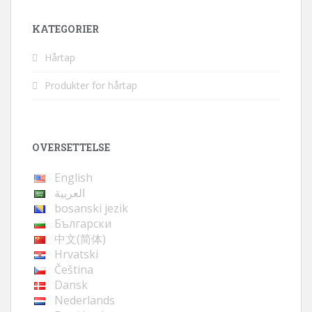
KATEGORIER
Hårtap
Produkter for hårtap
OVERSETTELSE
English
العربية
bosanski jezik
Български
中文(简体)
Hrvatski
Čeština
Dansk
Nederlands