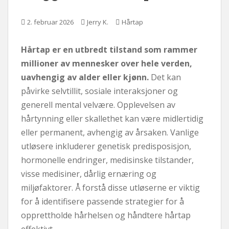
2. februar 2026
Jerry K.
Hårtap
Hårtap er en utbredt tilstand som rammer
millioner av mennesker over hele verden,
uavhengig av alder eller kjønn.
Det kan
påvirke selvtillit, sosiale interaksjoner og
generell mental velvære. Opplevelsen av
hårtynning eller skallethet kan være midlertidig
eller permanent, avhengig av årsaken. Vanlige
utløsere inkluderer genetisk predisposisjon,
hormonelle endringer, medisinske tilstander,
visse medisiner, dårlig ernæring og
miljøfaktorer. Å forstå disse utløserne er viktig
for å identifisere passende strategier for å
opprettholde hårhelsen og håndtere hårtap
effektivt.