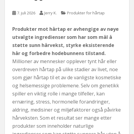
7. juli 2026
Jerry K.
Produkter for hårtap
Produkter mot hårtap er avhengige av nøye
utvalgte ingredienser som har som mål å
støtte sunn hårvekst, styrke eksisterende
hår og forbedre hodebunnens tilstand.
Millioner av mennesker opplever tynt hår eller
overdreven hårtap på ulike stadier av livet, noe
som gjør hårtap til et av de vanligste kosmetiske
og helsemessige problemene. Selv om genetikk
spiller en viktig rolle i mange tilfeller, kan
ernæring, stress, hormonelle forandringer,
aldring, medisiner og miljøfaktorer også påvirke
hårveksten. Som et resultat ser mange etter
produkter som inneholder naturlige
ingredienser som kan støtte sunnere hår uten å