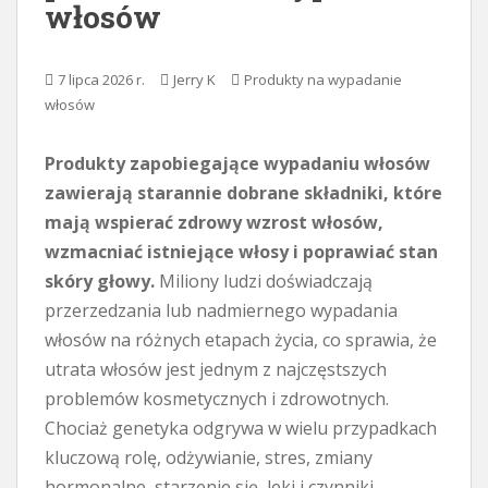
włosów
e
j
7 lipca 2026 r.
Jerry K
Produkty na wypadanie
włosów
Produkty zapobiegające wypadaniu włosów
zawierają starannie dobrane składniki, które
mają wspierać zdrowy wzrost włosów,
wzmacniać istniejące włosy i poprawiać stan
skóry głowy.
Miliony ludzi doświadczają
przerzedzania lub nadmiernego wypadania
włosów na różnych etapach życia, co sprawia, że ​​
utrata włosów jest jednym z najczęstszych
problemów kosmetycznych i zdrowotnych.
Chociaż genetyka odgrywa w wielu przypadkach
kluczową rolę, odżywianie, stres, zmiany
hormonalne, starzenie się, leki i czynniki