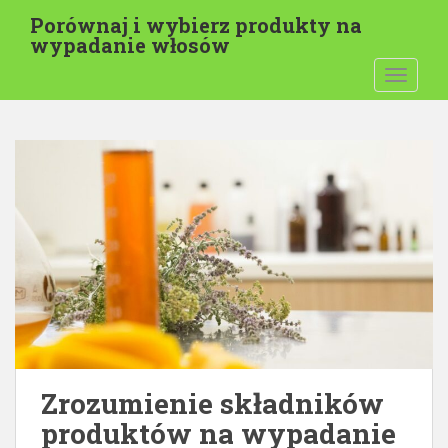
P
Porównaj i wybierz produkty na
r
wypadanie włosów
z
PRZEŁĄ
e
j
d
ź
d
o
t
r
e
ś
c
i
g
ł
Zrozumienie składników
ó
produktów na wypadanie
w
n