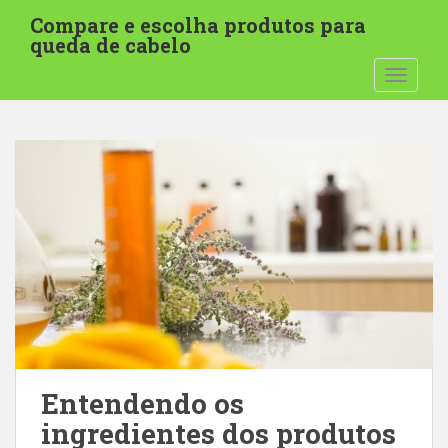
I
Compare e escolha produtos para
r
queda de cabelo
p
ALTER
a
r
a
o
c
o
n
t
e
ú
d
o
p
r
Entendendo os
i
ingredientes dos produtos
n
c