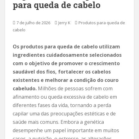
para queda de cabelo
i
p
a
7 de julho de 2026
Jerry K
Produtos para queda de
l
cabelo
Os produtos para queda de cabelo utilizam
ingredientes cuidadosamente selecionados
com o objetivo de promover o crescimento
saudável dos fios, fortalecer os cabelos
existentes e melhorar a condição do couro
cabeludo.
Milhões de pessoas sofrem com
afinamento ou queda excessiva de cabelo em
diferentes fases da vida, tornando a perda
capilar uma das preocupações estéticas e de
saúde mais comuns. Embora a genética
desempenhe um papel importante em muitos
casos, a nutrição, o estresse, as alterações