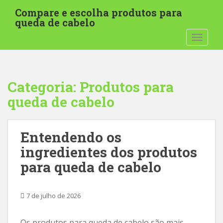
I
Compare e escolha produtos para
r
queda de cabelo
p
ALTER
a
r
a
o
Categoria:
Produtos para
c
o
queda de cabelo
n
t
e
Entendendo os
ú
ingredientes dos produtos
d
para queda de cabelo
o
p
r
7 de julho de 2026
i
n
Os produtos para queda de cabelo são mais
c