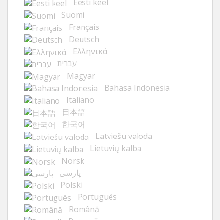
Eesti keel
Suomi
Français
Deutsch
Ελληνικά
עברית
Magyar
Bahasa Indonesia
Italiano
日本語
한국어
Latviešu valoda
Lietuvių kalba
Norsk
پارسی
Polski
Português
Română