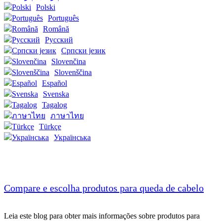
Polski
Português
Română
Русский
Cрпски језик
Slovenčina
Slovenščina
Español
Svenska
Tagalog
ภาษาไทย
Türkçe
Українська
Compare e escolha produtos para queda de cabelo
Leia este blog para obter mais informações sobre produtos para