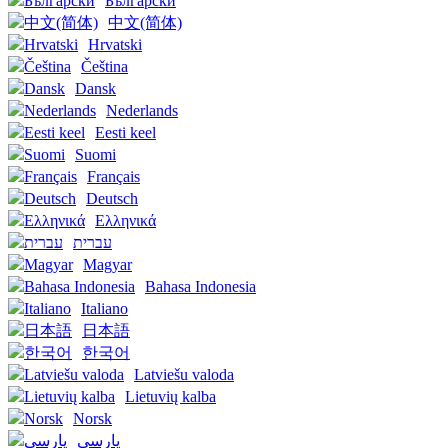
Български
中文(简体)
Hrvatski
Čeština
Dansk
Nederlands
Eesti keel
Suomi
Français
Deutsch
Ελληνικά
עברית
Magyar
Bahasa Indonesia
Italiano
日本語
한국어
Latviešu valoda
Lietuvių kalba
Norsk
پارسی