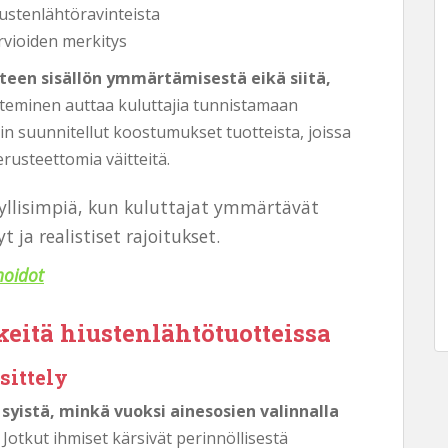
iustenlähtöravinteista
rvioiden merkitys
teen sisällön ymmärtämisestä eikä siitä,
teminen auttaa kuluttajia tunnistamaan
in suunnitellut koostumukset tuotteista, joissa
rusteettomia väitteitä.
yllisimpiä, kun kuluttajat ymmärtävät
 ja realistiset rajoitukset.
hoidot
keitä hiustenlähtötuotteissa
sittely
syistä, minkä vuoksi ainesosien valinnalla
Jotkut ihmiset kärsivät perinnöllisestä