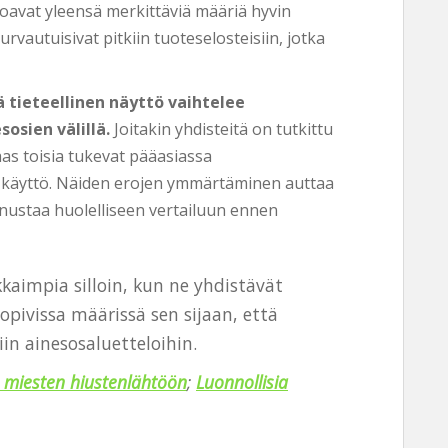
joavat yleensä merkittäviä määriä hyvin
turvautuisivat pitkiin tuoteselosteisiin, jotka
ä tieteellinen näyttö vaihtelee
osien välillä.
Joitakin yhdisteitä on tutkittu
aas toisia tukevat pääasiassa
n käyttö. Näiden erojen ymmärtäminen auttaa
nnustaa huolelliseen vertailuun ennen
kaimpia silloin, kun ne yhdistävät
 sopivissa määrissä sen sijaan, että
iin ainesosaluetteloihin.
a miesten hiustenlähtöön
;
Luonnollisia