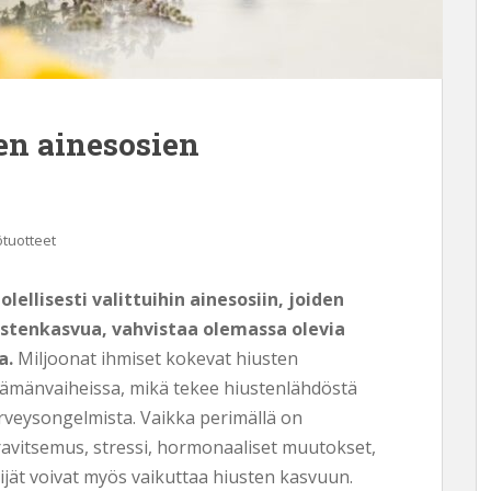
en ainesosien
ötuotteet
ellisesti valittuihin ainesosiin, joiden
ustenkasvua, vahvistaa olemassa olevia
a.
Miljoonat ihmiset kokevat hiusten
i elämänvaiheissa, mikä tekee hiustenlähdöstä
erveysongelmista. Vaikka perimällä on
ravitsemus, stressi, hormonaaliset muutokset,
ijät voivat myös vaikuttaa hiusten kasvuun.