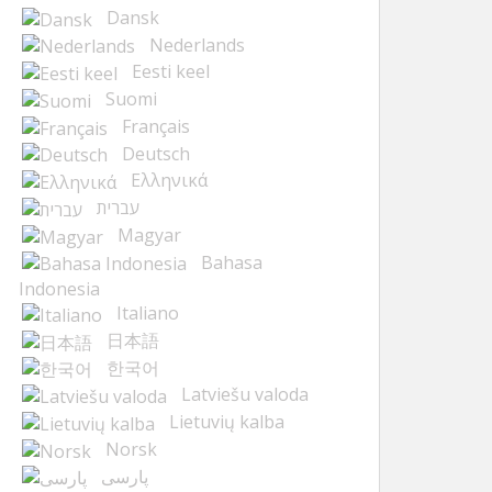
Dansk
Nederlands
Eesti keel
Suomi
Français
Deutsch
Ελληνικά
עברית
Magyar
Bahasa
Indonesia
Italiano
日本語
한국어
Latviešu valoda
Lietuvių kalba
Norsk
پارسی