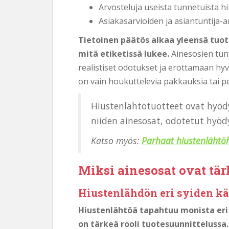
Arvosteluja useista tunnetuista h
Asiakasarvioiden ja asiantuntija-a
Tietoinen päätös alkaa yleensä tuot
mitä etiketissä lukee.
Ainesosien tun
realistiset odotukset ja erottamaan hyv
on vain houkuttelevia pakkauksia tai pe
Hiustenlähtötuotteet ovat hyöd
niiden ainesosat, odotetut hyödyt
Katso myös:
Parhaat hiustenlähtö
Miksi ainesosat ovat tär
Hiustenlähdön eri syiden kä
Hiustenlähtöä tapahtuu monista eri 
on tärkeä rooli tuotesuunnittelussa.