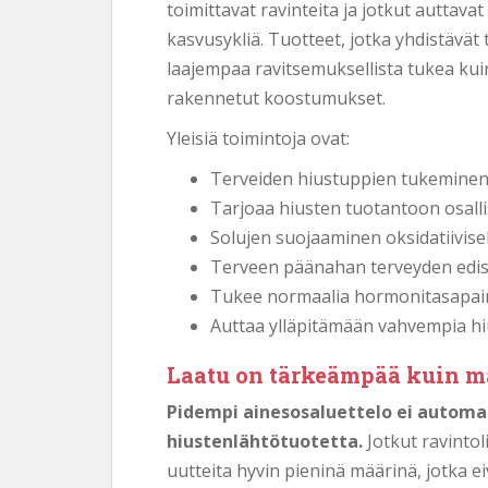
toimittavat ravinteita ja jotkut auttav
kasvusykliä. Tuotteet, jotka yhdistävät 
laajempaa ravitsemuksellista tukea kui
rakennetut koostumukset.
Yleisiä toimintoja ovat:
Terveiden hiustuppien tukemine
Tarjoaa hiusten tuotantoon osallis
Solujen suojaaminen oksidatiivisel
Terveen päänahan terveyden edi
Tukee normaalia hormonitasapa
Auttaa ylläpitämään vahvempia hi
Laatu on tärkeämpää kuin m
Pidempi ainesosaluettelo ei automa
hiustenlähtötuotetta.
Jotkut ravintol
uutteita hyvin pieninä määrinä, jotka 