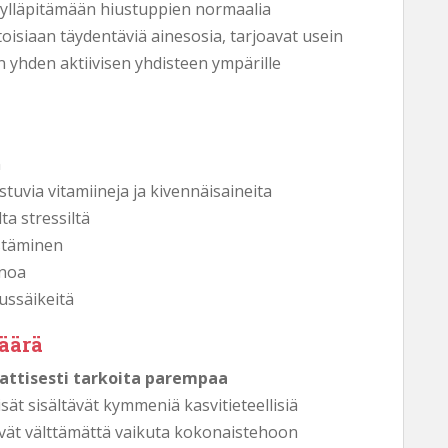
at ylläpitämään hiustuppien normaalia
toisiaan täydentäviä ainesosia, tarjoavat usein
n yhden aktiivisen yhdisteen ympärille
n
tuvia vitamiineja ja kivennäisaineita
ta stressiltä
stäminen
inoa
ussäikeitä
äärä
attisesti tarkoita parempaa
isät sisältävät kymmeniä kasvitieteellisiä
eivät välttämättä vaikuta kokonaistehoon