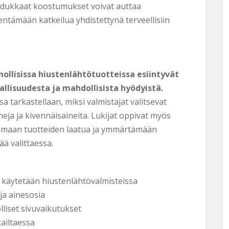
laadukkaat koostumukset voivat auttaa
tämään katkeilua yhdistettynä terveellisiin
ollisissa hiustenlähtötuotteissa esiintyvät
allisuudesta ja mahdollisista hyödyistä.
a tarkastellaan, miksi valmistajat valitsevat
iineja ja kivennäisaineita. Lukijat oppivat myös
ioimaan tuotteiden laatua ja ymmärtämään
ää valittaessa.
ta käytetään hiustenlähtövalmisteissa
ja ainesosia
liset sivuvaikutukset
tailtaessa