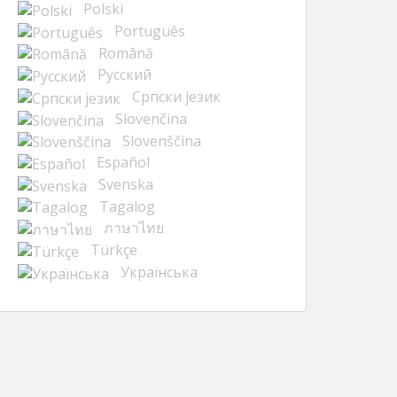
Polski
Português
Română
Русский
Cрпски језик
Slovenčina
Slovenščina
Español
Svenska
Tagalog
ภาษาไทย
Türkçe
Українська