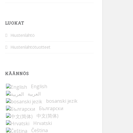
LUOKAT
Hiustenlähtö
Hiustenlähtötuotteet
KÄÄNNÖS
English
العربية
bosanski jezik
Български
中文(简体)
Hrvatski
Čeština