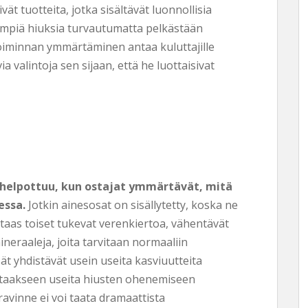
 tuotteita, jotka sisältävät luonnollisia
sempiä hiuksia turvautumatta pelkästään
toiminnan ymmärtäminen antaa kuluttajille
 valintoja sen sijaan, että he luottaisivat
helpottuu, kun ostajat ymmärtävät, mitä
essa.
Jotkin ainesosat on sisällytetty, koska ne
taas toiset tukevat verenkiertoa, vähentävät
ineraaleja, joita tarvitaan normaaliin
ät yhdistävät usein useita kasviuutteita
istaakseen useita hiusten ohenemiseen
äravinne ei voi taata dramaattista