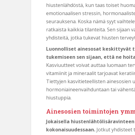
hiustenlähdöstä, kun taas toiset huoma
emotionaalisen stressin, hormonaaliste
seurauksena. Koska nämä syyt vaihtelev
ratkaista kaikkia tilanteita. Sen sijaan 
yhdisteitä, jotka tukevat hiusten terveyt
Luonnolliset ainesosat keskittyvät t
tukemiseen sen sijaan, että ne hoita
Kasviuutteet voivat auttaa luomaan t
vitamiinit ja mineraalit tarjoavat kerati
Tiettyjen kasvitieteellisten ainesosie
hormoniaineenvaihduntaan tai vähentävä
hiustuppia.
Ainesosien toimintojen ym
Jokaisella hiustenlähtölisäravinteen
kokonaisuudessaan.
Jotkut yhdisteet 