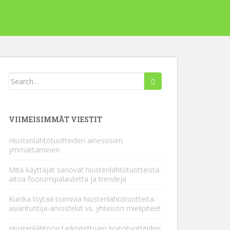
Hae:
VIIMEISIMMÄT VIESTIT
Hiustenlähtötuotteiden ainesosien
ymmärtäminen
Mitä käyttäjät sanovat hiustenlähtötuotteista:
aitoa foorumipalautetta ja trendejä
Kuinka löytää toimivia hiustenlähtötuotteita:
asiantuntija-arvostelut vs. yhteisön mielipiteet
Hiustenlähtöön tarkoitettujen hoitotuotteiden