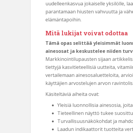
uudelleenkasvua jokaiselle yksilölle, 
parantamaan hiusten vahvuutta ja vähen
elämäntapoihin.
Mitä lukijat voivat odottaa
Tämä opas selittää yleisimmät luonn
ainesosat ja keskustelee niiden turv
Markkinointilupausten sijaan artikkeliss
tiettyjä kasvitieteellisiä uutteita, vitam
vertailemaan ainesosaluetteloita, arv
käyttäjien arvostelujen arvon ravintolis
Käsiteltäviä aiheita ovat:
Yleisiä luonnollisia ainesosia, joi
Tieteellinen näyttö tukee suosittu
Turvallisuusnäkökohdat ja mahdol
Laadun indikaattorit tuotteita ver