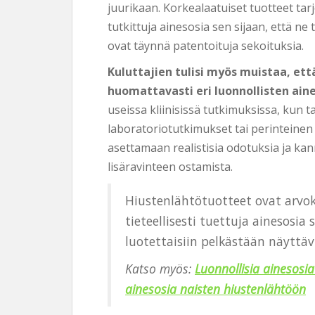
juurikaan. Korkealaatuiset tuotteet tar
tutkittuja ainesosia sen sijaan, että ne 
ovat täynnä patentoituja sekoituksia.
Kuluttajien tulisi myös muistaa, ett
huomattavasti eri luonnollisten aines
useissa kliinisissä tutkimuksissa, kun t
laboratoriotutkimukset tai perinteine
asettamaan realistisia odotuksia ja ka
lisäravinteen ostamista.
Hiustenlähtötuotteet ovat arvok
tieteellisesti tuettuja ainesosia
luotettaisiin pelkästään näyttäv
Katso myös:
Luonnollisia ainesosi
ainesosia naisten hiustenlähtöön