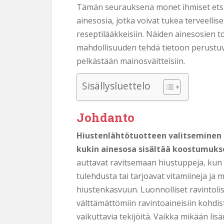
Tämän seurauksena monet ihmiset etsivät
ainesosia, jotka voivat tukea terveelli
reseptilääkkeisiin. Näiden ainesosien 
mahdollisuuden tehdä tietoon perustuvia
pelkästään mainosväitteisiin.
Sisällysluettelo
Johdanto
Hiustenlähtötuotteen valitseminen 
kukin ainesosa sisältää koostumuks
auttavat ravitsemaan hiustuppeja, kun 
tulehdusta tai tarjoavat vitamiineja ja m
hiustenkasvuun. Luonnolliset ravintolis
välttämättömiin ravintoaineisiin kohd
vaikuttavia tekijöitä. Vaikka mikään lis