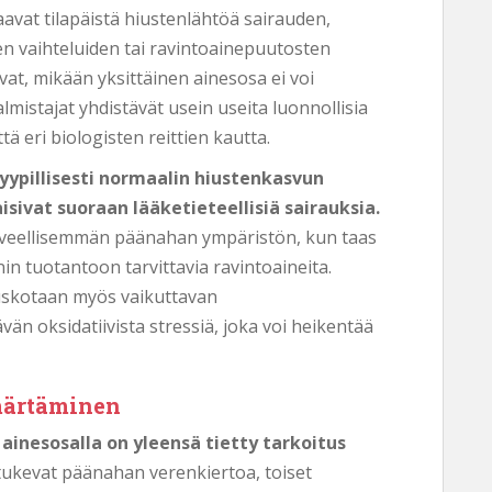
avat tilapäistä hiustenlähtöä sairauden,
n vaihteluiden tai ravintoainepuutosten
at, mikään yksittäinen ainesosa ei voi
valmistajat yhdistävät usein useita luonnollisia
tä eri biologisten reittien kautta.
yypillisesti normaalin hiustenkasvun
isivat suoraan lääketieteellisiä sairauksia.
erveellisemmän päänahan ympäristön, kun taas
inin tuotantoon tarvittavia ravintoaineita.
n uskotaan myös vaikuttavan
n oksidatiivista stressiä, joka voi heikentää
märtäminen
 ainesosalla on yleensä tietty tarkoitus
tukevat päänahan verenkiertoa, toiset