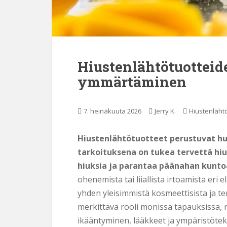
Hiustenlähtötuotteid
ymmärtäminen
7. heinäkuuta 2026
Jerry K.
Hiustenläht
Hiustenlähtötuotteet perustuvat huol
tarkoituksena on tukea tervettä hi
hiuksia ja parantaa päänahan kunto
ohenemista tai liiallista irtoamista er
yhden yleisimmistä kosmeettisista ja t
merkittävä rooli monissa tapauksissa, 
ikääntyminen, lääkkeet ja ympäristötek