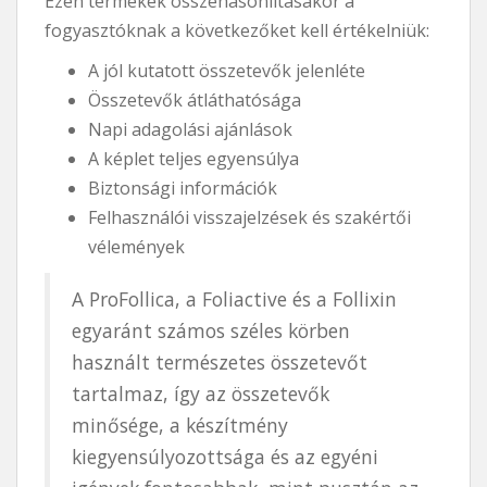
Ezen termékek összehasonlításakor a
fogyasztóknak a következőket kell értékelniük:
A jól kutatott összetevők jelenléte
Összetevők átláthatósága
Napi adagolási ajánlások
A képlet teljes egyensúlya
Biztonsági információk
Felhasználói visszajelzések és szakértői
vélemények
A ProFollica, a Foliactive és a Follixin
egyaránt számos széles körben
használt természetes összetevőt
tartalmaz, így az összetevők
minősége, a készítmény
kiegyensúlyozottsága és az egyéni