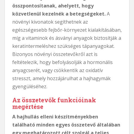
összpontosítanak, ahelyett, hogy
közvetlenül kezelnék a betegségeket.
A
növényi kivonatok segíthetnek az
egészségesebb fejbőr-környezet kialakításában,
míg a vitaminok és ásványi anyagok biztosítják a
keratintermeléshez szükséges tápanyagokat.
Bizonyos növényi összetevőkről azt is
feltételezik, hogy befolyásolják a hormonális
anyagcserét, vagy csökkentik az oxidatív
stresszt, amely hozzájárulhat a hajhagymák
gyengüléséhez.
Az összetevők funkcióinak
megértése
A hajhullás elleni készítményekben
található minden egyes összetevő általában
egy meghatározott célt szolgál a teljes