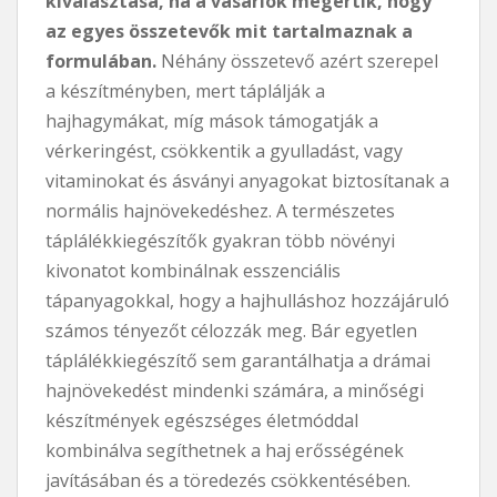
kiválasztása, ha a vásárlók megértik, hogy
az egyes összetevők mit tartalmaznak a
formulában.
Néhány összetevő azért szerepel
a készítményben, mert táplálják a
hajhagymákat, míg mások támogatják a
vérkeringést, csökkentik a gyulladást, vagy
vitaminokat és ásványi anyagokat biztosítanak a
normális hajnövekedéshez. A természetes
táplálékkiegészítők gyakran több növényi
kivonatot kombinálnak esszenciális
tápanyagokkal, hogy a hajhulláshoz hozzájáruló
számos tényezőt célozzák meg. Bár egyetlen
táplálékkiegészítő sem garantálhatja a drámai
hajnövekedést mindenki számára, a minőségi
készítmények egészséges életmóddal
kombinálva segíthetnek a haj erősségének
javításában és a töredezés csökkentésében.