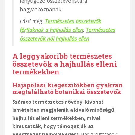
lenyűgöző összetevőlistára
hagyatkoznának.
Lásd még:
Természetes összetevők
férfiaknak a hajhullás ellen
;
Természetes
összetevők női hajhullás ellen
A leggyakoribb természetes
összetevők a hajhullás elleni
termékekben
Hajápolási kiegészítőkben gyakran
megtalálható botanikai összetevők
Számos természetes növényi kivonat
ismételten megjelenik a kiváló minőségű
hajhullás elleni termékekben, mivel
kimutatták, hogy támogatják az
egészséges hajnövekedést.
Bár a kutatások