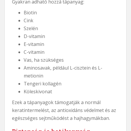
Gyakran adható hozzá tápanyag:
Biotin
Cink
Szelén
D-vitamin
E-vitamin
C-vitamin
Vas, ha szükséges
Aminosavak, például L-cisztein és L-
metionin
Tengeri kollagén
Köleskivonat
Ezek a tápanyagok támogatják a normál
keratintermelést, az antioxidáns védelmet és az
egészséges sejtműködést a hajhagymákban.