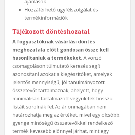
ajánlások
Hozzáférhető ügyfélszolgálat és
termékinformációk
Tájékozott döntéshozatal
A fogyasztóknak vásárlási döntés
meghozatala előtt gondosan össze kell
hasonlítaniuk a termékeket.
A vonzó
csomagoláson túlmutató keresés segít
azonosítani azokat a kiegészítőket, amelyek
jelentős mennyiségű, jól tanulmányozott
összetevőt tartalmaznak, ahelyett, hogy
minimálisan tartalmazott vegyületek hosszú
listáit sorolnák fel. Az ár önmagában nem
határozhatja meg az értéket, mivel egy olcsóbb,
gyenge minőségű összetevőkkel rendelkező
termék kevesebb előnnyel járhat, mint egy