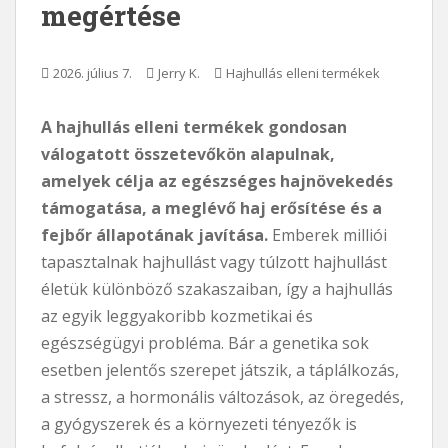
megértése
2026. július 7.
Jerry K.
Hajhullás elleni termékek
A hajhullás elleni termékek gondosan
válogatott összetevőkön alapulnak,
amelyek célja az egészséges hajnövekedés
támogatása, a meglévő haj erősítése és a
fejbőr állapotának javítása.
Emberek milliói
tapasztalnak hajhullást vagy túlzott hajhullást
életük különböző szakaszaiban, így a hajhullás
az egyik leggyakoribb kozmetikai és
egészségügyi probléma. Bár a genetika sok
esetben jelentős szerepet játszik, a táplálkozás,
a stressz, a hormonális változások, az öregedés,
a gyógyszerek és a környezeti tényezők is