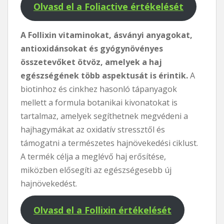
Olvasd el a Foliactive értékelését
A Follixin vitaminokat, ásványi anyagokat,
antioxidánsokat és gyógynövényes
összetevőket ötvöz, amelyek a haj
egészségének több aspektusát is érintik.
A
biotinhoz és cinkhez hasonló tápanyagok
mellett a formula botanikai kivonatokat is
tartalmaz, amelyek segíthetnek megvédeni a
hajhagymákat az oxidatív stressztől és
támogatni a természetes hajnövekedési ciklust.
A termék célja a meglévő haj erősítése,
miközben elősegíti az egészségesebb új
hajnövekedést.
Olvasd el a Follixin értékelését