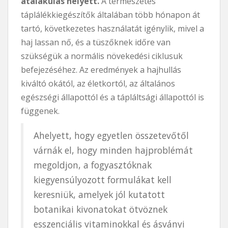
átalakulás helyett.
A természetes
táplálékkiegészítők általában több hónapon át
tartó, következetes használatát igénylik, mivel a
haj lassan nő, és a tüszőknek időre van
szükségük a normális növekedési ciklusuk
befejezéséhez. Az eredmények a hajhullás
kiváltó okától, az életkortól, az általános
egészségi állapottól és a tápláltsági állapottól is
függenek.
Ahelyett, hogy egyetlen összetevőtől
várnák el, hogy minden hajproblémát
megoldjon, a fogyasztóknak
kiegyensúlyozott formulákat kell
keresniük, amelyek jól kutatott
botanikai kivonatokat ötvöznek
esszenciális vitaminokkal és ásványi