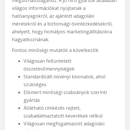
megbízhatóságához. A jó hírű gyártók általában
világos információkat nyújtanak a
hatóanyagokról, az ajánlott adagolási
méretekről és a biztonsági óvintézkedésekről,
ahelyett, hogy homályos marketingállításokra
hagyatkoznának.
Fontos minőségi mutatók a következők:
Világosan feltüntetett
összetevőmennyiségek
Standardizált növényi kivonatok, ahol
szükséges
Elismert minőségi szabványok szerinti
gyártás
Átlátható címkézés rejtett,
szabadalmaztatott keverékek nélkül
Világosan megfogalmazott adagolási