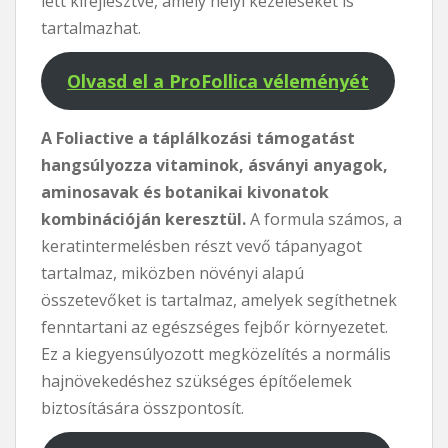
lett kifejlesztve, amely helyi kezeléseket is
tartalmazhat.
Olvasd el a ProFollica véleményét
A Foliactive a táplálkozási támogatást
hangsúlyozza vitaminok, ásványi anyagok,
aminosavak és botanikai kivonatok
kombinációján keresztül.
A formula számos, a
keratintermelésben részt vevő tápanyagot
tartalmaz, miközben növényi alapú
összetevőket is tartalmaz, amelyek segíthetnek
fenntartani az egészséges fejbőr környezetet.
Ez a kiegyensúlyozott megközelítés a normális
hajnövekedéshez szükséges építőelemek
biztosítására összpontosít.