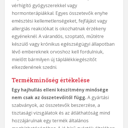
vérhígító gyógyszerekkel vagy
hormonterápiákkal. Egyes összetevők enyhe
emésztési kellemetlenségeket, fejfájást vagy
allergiás reakciókat is okozhatnak érzékeny
egyéneknél. A várandós, szoptató, műtétre
készülő vagy krónikus egészségügyi állapotban
lévő embereknek orvoshoz kell fordulniuk,
mielőtt bármilyen új táplálékkiegészítőt
elkezdenének szedni.
Termékminőség értékelése
Egy hajhullás elleni készítmény minősége
nem csak az összetevőitől függ.
A gyártási
szabványok, az összetevők beszerzése, a
tisztasági vizsgálatok és az átláthatóság mind
hozzájárulnak egy termék általános