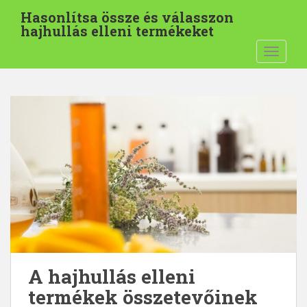
U
Hasonlítsa össze és válasszon
g
hajhullás elleni termékeket
r
NAVIGÁ
á
s
a
f
ő
t
a
r
t
a
l
o
m
r
A hajhullás elleni
a
termékek összetevőinek