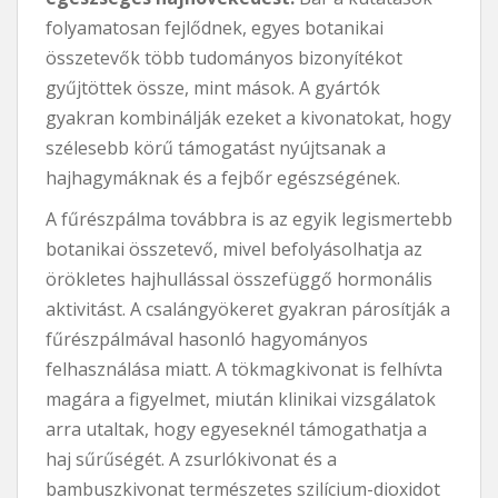
folyamatosan fejlődnek, egyes botanikai
összetevők több tudományos bizonyítékot
gyűjtöttek össze, mint mások. A gyártók
gyakran kombinálják ezeket a kivonatokat, hogy
szélesebb körű támogatást nyújtsanak a
hajhagymáknak és a fejbőr egészségének.
A fűrészpálma továbbra is az egyik legismertebb
botanikai összetevő, mivel befolyásolhatja az
örökletes hajhullással összefüggő hormonális
aktivitást. A csalángyökeret gyakran párosítják a
fűrészpálmával hasonló hagyományos
felhasználása miatt. A tökmagkivonat is felhívta
magára a figyelmet, miután klinikai vizsgálatok
arra utaltak, hogy egyeseknél támogathatja a
haj sűrűségét. A zsurlókivonat és a
bambuszkivonat természetes szilícium-dioxidot