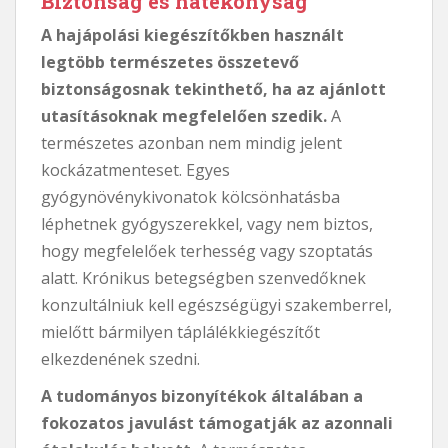
Biztonság és hatékonyság
A hajápolási kiegészítőkben használt
legtöbb természetes összetevő
biztonságosnak tekinthető, ha az ajánlott
utasításoknak megfelelően szedik.
A
természetes azonban nem mindig jelent
kockázatmenteset. Egyes
gyógynövénykivonatok kölcsönhatásba
léphetnek gyógyszerekkel, vagy nem biztos,
hogy megfelelőek terhesség vagy szoptatás
alatt. Krónikus betegségben szenvedőknek
konzultálniuk kell egészségügyi szakemberrel,
mielőtt bármilyen táplálékkiegészítőt
elkezdenének szedni.
A tudományos bizonyítékok általában a
fokozatos javulást támogatják az azonnali