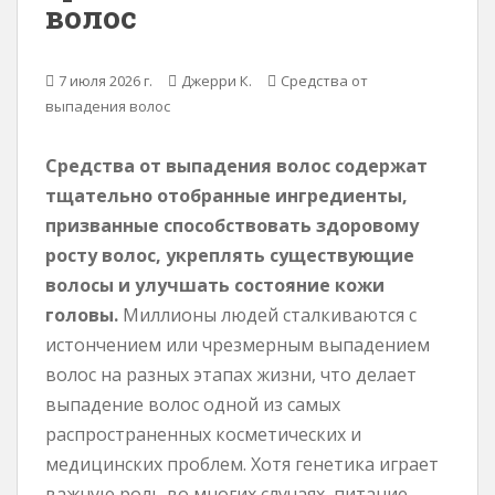
волос
е
р
ж
7 июля 2026 г.
Джерри К.
Средства от
и
выпадения волос
м
о
Средства от выпадения волос содержат
м
тщательно отобранные ингредиенты,
у
призванные способствовать здоровому
росту волос, укреплять существующие
волосы и улучшать состояние кожи
головы.
Миллионы людей сталкиваются с
истончением или чрезмерным выпадением
волос на разных этапах жизни, что делает
выпадение волос одной из самых
распространенных косметических и
медицинских проблем. Хотя генетика играет
важную роль во многих случаях, питание,