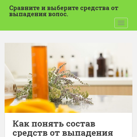
П
Сравните и выберите средства от
е
выпадения волос.
р
ПЕРЕК
е
й
т
и
к
о
с
н
о
в
н
о
м
у
Как понять состав
с
средств от выпадения
о
д