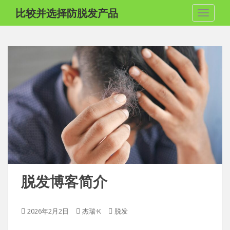
跳
比较并选择防脱发产品
切换导
至
内
容
脱发博客简介
2026年2月2日
杰瑞·K
脱发