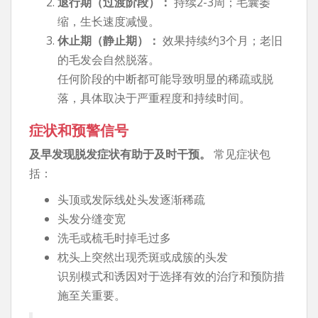
退行期（过渡阶段）：
持续2-3周；毛囊萎
缩，生长速度减慢。
休止期（静止期）：
效果持续约3个月；老旧
的毛发会自然脱落。
任何阶段的中断都可能导致明显的稀疏或脱
落，具体取决于严重程度和持续时间。
症状和预警信号
及早发现脱发症状有助于及时干预。
常见症状包
括：
头顶或发际线处头发逐渐稀疏
头发分缝变宽
洗毛或梳毛时掉毛过多
枕头上突然出现秃斑或成簇的头发
识别模式和诱因对于选择有效的治疗和预防措
施至关重要。