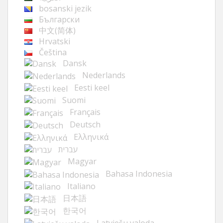
bosanski jezik
Български
中文(简体)
Hrvatski
Čeština
Dansk
Nederlands
Eesti keel
Suomi
Français
Deutsch
Ελληνικά
עברית
Magyar
Bahasa Indonesia
Italiano
日本語
한국어
Latviešu valoda