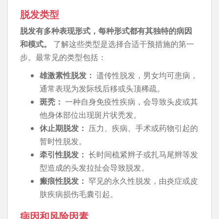
脱发类型
脱发有多种表现形式，每种形式都有其独特的病因
和模式。
了解这些类型是选择合适干预措施的第一
步。最常见的类型包括：
雄激素性脱发：
遗传性脱发，男女均可患病，
通常表现为发际线后移或头顶稀疏。
斑秃：
一种自身免疫性疾病，会导致头皮或其
他身体部位出现斑片状秃发。
休止期脱发：
压力、疾病、手术或药物引起的
暂时性脱发。
牵引性脱发：
长时间梳紧辫子或扎马尾辫等发
型造成的头发拉扯会导致脱发。
瘢痕性脱发：
罕见的永久性脱发，由炎症或皮
肤疾病损伤毛囊引起。
病因和风险因素