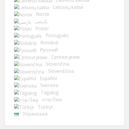
Lietuvių kalba
Norsk
پارسی
Polski
Português
Română
Русский
Cрпски језик
Slovenčina
Slovenščina
Español
Svenska
Tagalog
ภาษาไทย
Türkçe
Українська