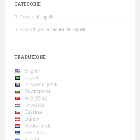
CATEGORIE
Perdita di capelli
Prodotti per la caduta dei capelli
TRADUZIONE
English
العربية
bosanski jezik
Български
中文(简体)
Hrvatski
Čeština
Dansk
Nederlands
Eesti keel
Suomi