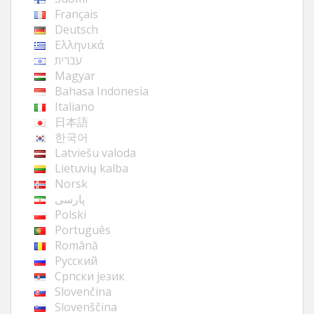
Français
Deutsch
Ελληνικά
עברית
Magyar
Bahasa Indonesia
Italiano
日本語
한국어
Latviešu valoda
Lietuvių kalba
Norsk
پارسی
Polski
Português
Română
Русский
Cрпски језик
Slovenčina
Slovenščina