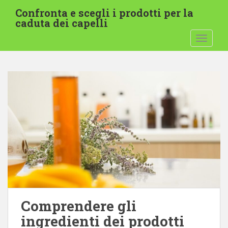
V
Confronta e scegli i prodotti per la
a
caduta dei capelli
i
ATTIVA
a
l
c
o
n
t
e
n
u
t
o
p
r
i
Comprendere gli
n
c
ingredienti dei prodotti
i