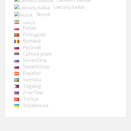
Lietuvių kalba
Norsk
پارسی
Polski
Português
Română
Русский
Cрпски језик
Slovenčina
Slovenščina
Español
Svenska
Tagalog
ภาษาไทย
Türkçe
Українська