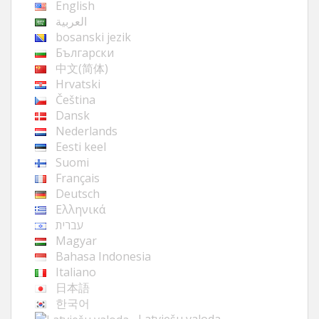
English
العربية
bosanski jezik
Български
中文(简体)
Hrvatski
Čeština
Dansk
Nederlands
Eesti keel
Suomi
Français
Deutsch
Ελληνικά
עברית
Magyar
Bahasa Indonesia
Italiano
日本語
한국어
Latviešu valoda