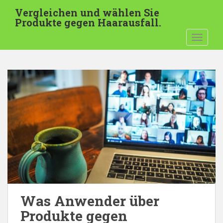
Z
Vergleichen und wählen Sie
u
Produkte gegen Haarausfall.
m
NAVIGA
H
a
u
p
t
i
n
h
a
l
t
s
p
r
Was Anwender über
i
Produkte gegen
n
g