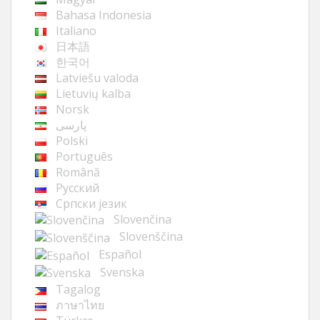
Bahasa Indonesia
Italiano
日本語
한국어
Latviešu valoda
Lietuvių kalba
Norsk
پارسی
Polski
Português
Română
Русский
Cрпски језик
Slovenčina
Slovenščina
Español
Svenska
Tagalog
ภาษาไทย