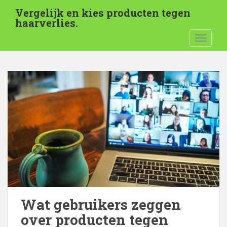
G
Vergelijk en kies producten tegen
a
haarverlies.
d
NAVIGA
i
r
e
c
t
n
a
a
r
d
e
h
o
o
Wat gebruikers zeggen
f
over producten tegen
d
i