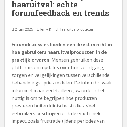
haaruitval: echte
n
forumfeedback en trends
h
o
u
2 juni 2026
Jerry K
Haaruitvalproducten
d
Forumdiscussies bieden een direct inzicht in
hoe gebruikers haaruitvalproducten in de
praktijk ervaren.
Mensen gebruiken deze
platforms om updates over hun voortgang,
zorgen en vergelijkingen tussen verschillende
behandelingsopties te delen. De inhoud is vaak
informeel maar gedetailleerd, waardoor het
nuttig is om te begrijpen hoe producten
presteren buiten klinische studies. Veel
gebruikers beschrijven ook de emotionele
impact, zoals frustratie tijdens periodes van