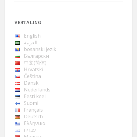
VERTALING
English
العربية
bosanski jezik
Български
中文(简体)
Hrvatski
Čeština
Dansk
Nederlands
Eesti keel
Suomi
Français
Deutsch
Ελληνικά
עברית
Magyar