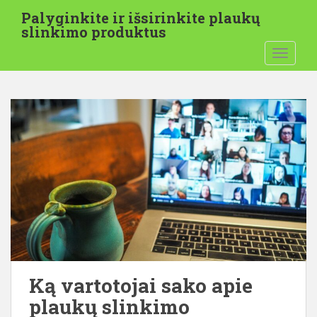
P
Palyginkite ir išsirinkite plaukų
e
slinkimo produktus
r
PERJUN
e
i
t
i
p
r
i
e
p
a
g
r
i
n
Ką vartotojai sako apie
d
plaukų slinkimo
i
n