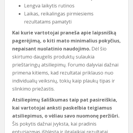
Lengva laikytis rutinos
Laikas, reikalingas pirmiesiems
rezultatams pamatyti
Kai kurie vartotojai praneša apie laipsnišką
pagerėjimą, o kiti mato minimalius pokyčius,
nepaisant nuolatinio naudojimo.
Dėl šio
skirtumo daugelis produktų sulaukia
prieštaringų atsiliepimų. Forumo dalyviai dažnai
primena kitiems, kad rezultatai priklauso nuo
individualių veiksnių, tokių kaip plaukų tipas ir
slinkimo priežastis.
Atsiliepimų šališkumas taip pat pasireiškia,
kai vartotojai anksti paskelbia teigiamus
atsiliepimus, o vėliau savo nuomonę peržiūri.
Šis pokytis dažnai įvyksta, kai pradinis
entuziazmas išblėsta ir ilgalaikiai rezultatai