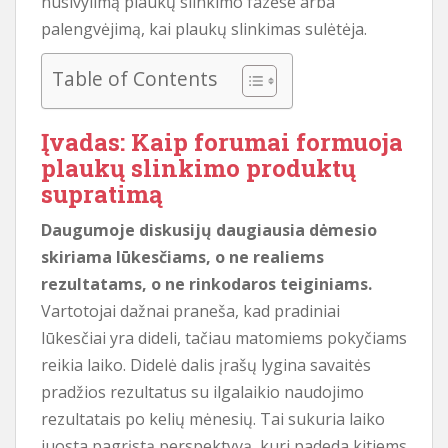
nusivylimą plaukų slinkimo fazėse arba
palengvėjimą, kai plaukų slinkimas sulėtėja.
Table of Contents
Įvadas: Kaip forumai formuoja
plaukų slinkimo produktų
supratimą
Daugumoje diskusijų daugiausia dėmesio
skiriama lūkesčiams, o ne realiems
rezultatams, o ne rinkodaros teiginiams.
Vartotojai dažnai praneša, kad pradiniai
lūkesčiai yra dideli, tačiau matomiems pokyčiams
reikia laiko. Didelė dalis įrašų lygina savaitės
pradžios rezultatus su ilgalaikio naudojimo
rezultatais po kelių mėnesių. Tai sukuria laiko
juosta pagrįstą perspektyvą, kuri padeda kitiems