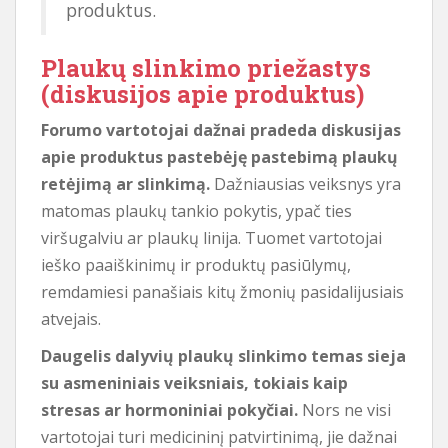
produktus.
Plaukų slinkimo priežastys
(diskusijos apie produktus)
Forumo vartotojai dažnai pradeda diskusijas
apie produktus pastebėję pastebimą plaukų
retėjimą ar slinkimą.
Dažniausias veiksnys yra
matomas plaukų tankio pokytis, ypač ties
viršugalviu ar plaukų linija. Tuomet vartotojai
ieško paaiškinimų ir produktų pasiūlymų,
remdamiesi panašiais kitų žmonių pasidalijusiais
atvejais.
Daugelis dalyvių plaukų slinkimo temas sieja
su asmeniniais veiksniais, tokiais kaip
stresas ar hormoniniai pokyčiai.
Nors ne visi
vartotojai turi medicininį patvirtinimą, jie dažnai