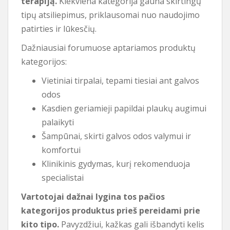
terapiją.
Kiekviena kategorija gauna skirtingų
tipų atsiliepimus, priklausomai nuo naudojimo
patirties ir lūkesčių.
Dažniausiai forumuose aptariamos produktų
kategorijos:
Vietiniai tirpalai, tepami tiesiai ant galvos
odos
Kasdien geriamieji papildai plaukų augimui
palaikyti
Šampūnai, skirti galvos odos valymui ir
komfortui
Klinikinis gydymas, kurį rekomenduoja
specialistai
Vartotojai dažnai lygina tos pačios
kategorijos produktus prieš pereidami prie
kito tipo.
Pavyzdžiui, kažkas gali išbandyti kelis