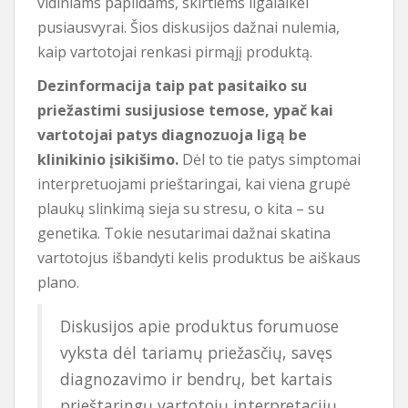
vidiniams papildams, skirtiems ilgalaikei
pusiausvyrai. Šios diskusijos dažnai nulemia,
kaip vartotojai renkasi pirmąjį produktą.
Dezinformacija taip pat pasitaiko su
priežastimi susijusiose temose, ypač kai
vartotojai patys diagnozuoja ligą be
klinikinio įsikišimo.
Dėl to tie patys simptomai
interpretuojami prieštaringai, kai viena grupė
plaukų slinkimą sieja su stresu, o kita – su
genetika. Tokie nesutarimai dažnai skatina
vartotojus išbandyti kelis produktus be aiškaus
plano.
Diskusijos apie produktus forumuose
vyksta dėl tariamų priežasčių, savęs
diagnozavimo ir bendrų, bet kartais
prieštaringų vartotojų interpretacijų.