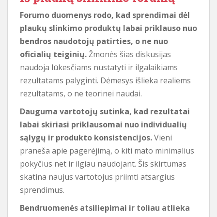
Forumo duomenys rodo, kad sprendimai dėl
plaukų slinkimo produktų labai priklauso nuo
bendros naudotojų patirties, o ne nuo
oficialių teiginių.
Žmonės šias diskusijas
naudoja lūkesčiams nustatyti ir ilgalaikiams
rezultatams palyginti. Dėmesys išlieka realiems
rezultatams, o ne teorinei naudai.
Dauguma vartotojų sutinka, kad rezultatai
labai skiriasi priklausomai nuo individualių
sąlygų ir produkto konsistencijos.
Vieni
praneša apie pagerėjimą, o kiti mato minimalius
pokyčius net ir ilgiau naudojant. Šis skirtumas
skatina naujus vartotojus priimti atsargius
sprendimus.
Bendruomenės atsiliepimai ir toliau atlieka