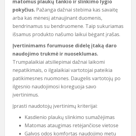
matomus plaukų tankio ir slinkimo lygio
pokyčius.
Pažanga dažnai stebima kas savaitę
arba kas mėnesį atnaujinant duomenis,
bendrinamus su bendruomene. Taip sukuriamas
išsamus produkto našumo laikui bėgant įrašas.
Įvertinimams forumuose didelę įtaką daro
naudojimo trukmė ir nuoseklumas.
Trumpalaikiai atsiliepimai dažnai laikomi
nepatikimais, o ilgalaikiai vartotojai pateikia
patikimesnes nuomones. Daugelis vartotojų po
ilgesnio naudojimosi koreguoja savo
įvertinimus.
Įprasti naudotojų įvertinimų kriterijai:
Kasdienio plaukų slinkimo sumažėjimas
Matomas ataugimas retėjančiose vietose
Galvos odos komfortas naudojimo metu