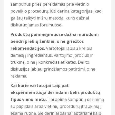
šampūnus prieš pereidamas prie vietinio
poveikio procedūrų. Kiti derina kategorijas, kad
galėtų taikyti mišrų metodą, kuris dažnai
diskutuojamas forumuose.
Produktų paminėjimuose dažnai nurodomi
bendri prekių ženklai, o ne griežtos
rekomendacijos.
Vartotojai labiau kreipia
dėmesį į ingredientus, vartojimo įpročius ir
trukmę, o ne į konkrečias etiketes. Dėl to
diskusijos labiau grindžiamos patirtimi, o ne
reklama.
Kai kurie vartotojai taip pat
eksperimentuoja derindami kelis produktų
tipus vienu metu.
Tai apima šampūnų derinimą
su papildais arba vietinių procedūrų įtraukimą į
esamą rutiną. Šie deriniai dažnai aptariami kaip