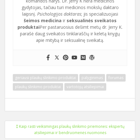
komandos narys. Dr. Jerry K nėra medicinos
gydytojas, tačiau turi medicinos mokslų daktaro
laipsnį.
Psichologijos daktaras
; jis specializuojasi
šeimos medicina
ir
seksualinės sveikatos
produktai
Per pastaruosius dešimt metų dr. Jerry K.
parašė daug sveikatos tinklaraščių ir keletą knygų
apie mitybą ir seksualinę sveikatą.
geriausi plaukų slinkimo produktai
palyginimas
forumas
plaukų slinkimo produktai
vartotojų atsiliepimai
Įrašo
Kaip rasti veiksmingas plaukų slinkimo priemones: ekspertų
navigacija
atsiliepimai ir bendruomenės nuomonės