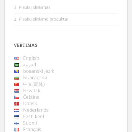
Plaukų slinkimas
Plaukų slinkimo produktai
VERTIMAS
English
العربية
bosanski jezik
Български
中文(简体)
Hrvatski
Čeština
Dansk
Nederlands
Eesti keel
Suomi
Français