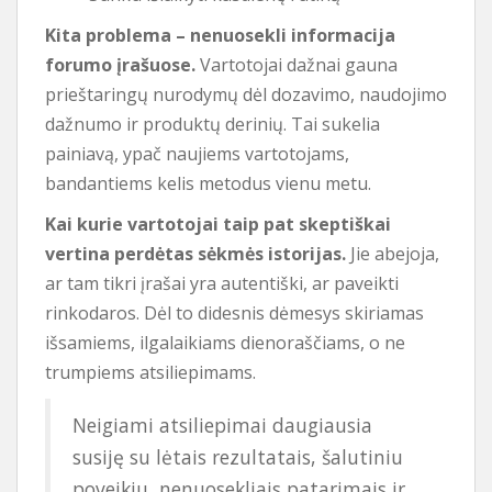
Kita problema – nenuosekli informacija
forumo įrašuose.
Vartotojai dažnai gauna
prieštaringų nurodymų dėl dozavimo, naudojimo
dažnumo ir produktų derinių. Tai sukelia
painiavą, ypač naujiems vartotojams,
bandantiems kelis metodus vienu metu.
Kai kurie vartotojai taip pat skeptiškai
vertina perdėtas sėkmės istorijas.
Jie abejoja,
ar tam tikri įrašai yra autentiški, ar paveikti
rinkodaros. Dėl to didesnis dėmesys skiriamas
išsamiems, ilgalaikiams dienoraščiams, o ne
trumpiems atsiliepimams.
Neigiami atsiliepimai daugiausia
susiję su lėtais rezultatais, šalutiniu
poveikiu, nenuosekliais patarimais ir