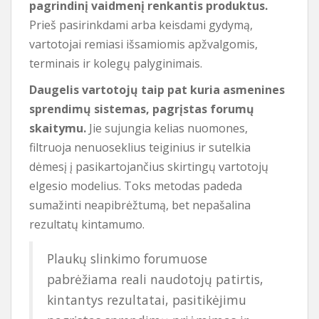
pagrindinį vaidmenį renkantis produktus.
Prieš pasirinkdami arba keisdami gydymą,
vartotojai remiasi išsamiomis apžvalgomis,
terminais ir kolegų palyginimais.
Daugelis vartotojų taip pat kuria asmenines
sprendimų sistemas, pagrįstas forumų
skaitymu.
Jie sujungia kelias nuomones,
filtruoja nenuoseklius teiginius ir sutelkia
dėmesį į pasikartojančius skirtingų vartotojų
elgesio modelius. Toks metodas padeda
sumažinti neapibrėžtumą, bet nepašalina
rezultatų kintamumo.
Plaukų slinkimo forumuose
pabrėžiama reali naudotojų patirtis,
kintantys rezultatai, pasitikėjimu