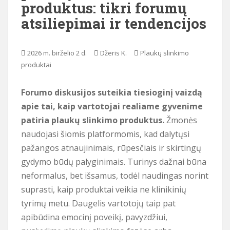
produktus: tikri forumų
i
atsiliepimai ir tendencijos
o
t
u
2026 m. birželio 2 d.
Džeris K.
Plaukų slinkimo
r
produktai
i
n
Forumo diskusijos suteikia tiesioginį vaizdą
i
apie tai, kaip vartotojai realiame gyvenime
o
patiria plaukų slinkimo produktus.
Žmonės
naudojasi šiomis platformomis, kad dalytųsi
pažangos atnaujinimais, rūpesčiais ir skirtingų
gydymo būdų palyginimais. Turinys dažnai būna
neformalus, bet išsamus, todėl naudingas norint
suprasti, kaip produktai veikia ne klinikinių
tyrimų metu. Daugelis vartotojų taip pat
apibūdina emocinį poveikį, pavyzdžiui,