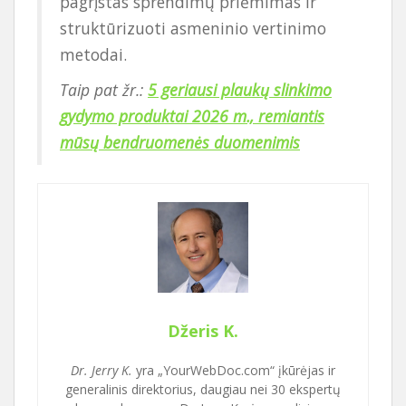
pagrįstas sprendimų priėmimas ir
struktūrizuoti asmeninio vertinimo
metodai.
Taip pat žr.:
5 geriausi plaukų slinkimo
gydymo produktai 2026 m., remiantis
mūsų bendruomenės duomenimis
Džeris K.
Dr. Jerry K.
yra „YourWebDoc.com“ įkūrėjas ir
generalinis direktorius, daugiau nei 30 ekspertų