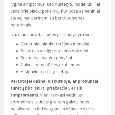
lygina simptomus, kad nustatytų modelius. Tai
veda prie plačių pokalbių, kuriuose asmeniniai
stebėjimai derinami su bendruomenės
patarimais.
Dažniausiai aptariamos priežastys yra šios:
Genetiniai plaukų retėjimo modeliai
Su stresu susiję nutukimo epizodai
Sezoniniai plaukų pokyčiai
Galvos odos būklės problemos
Atsigavimo po ligos etapai
Vartotojai dažnai diskutuoja, ar produktai
turėtų būti skirti priežasčiai, ar tik
simptomams.
Vieni renkasi vietinius
sprendimus, skirtus greitam galvos odos
palaikymui, o kiti daugiausia dėmesio skiria