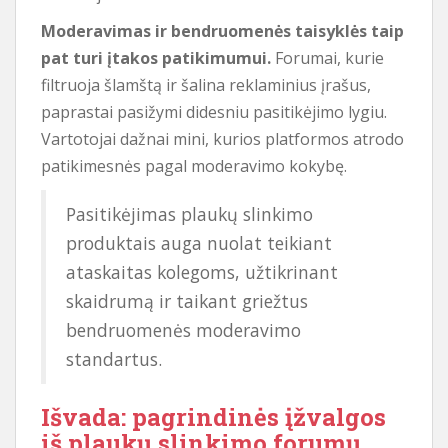
Moderavimas ir bendruomenės taisyklės taip
pat turi įtakos patikimumui.
Forumai, kurie
filtruoja šlamštą ir šalina reklaminius įrašus,
paprastai pasižymi didesniu pasitikėjimo lygiu.
Vartotojai dažnai mini, kurios platformos atrodo
patikimesnės pagal moderavimo kokybę.
Pasitikėjimas plaukų slinkimo
produktais auga nuolat teikiant
ataskaitas kolegoms, užtikrinant
skaidrumą ir taikant griežtus
bendruomenės moderavimo
standartus.
Išvada: pagrindinės įžvalgos
iš plaukų slinkimo forumų