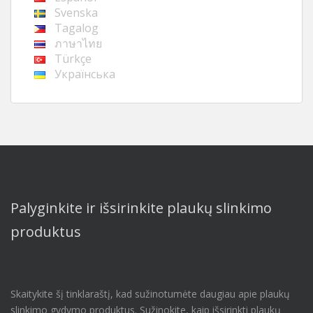
Svenska
Tagalog
ภาษาไทย
Türkçe
Українська
Palyginkite ir išsirinkite plaukų slinkimo
produktus
Skaitykite šį tinklaraštį, kad sužinotumėte daugiau apie plaukų
slinkimo gydymo produktus. Sužinokite, kaip išsirinkti plaukų