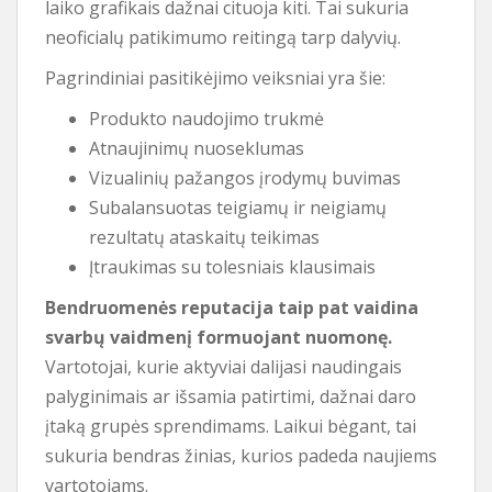
laiko grafikais dažnai cituoja kiti. Tai sukuria
neoficialų patikimumo reitingą tarp dalyvių.
Pagrindiniai pasitikėjimo veiksniai yra šie:
Produkto naudojimo trukmė
Atnaujinimų nuoseklumas
Vizualinių pažangos įrodymų buvimas
Subalansuotas teigiamų ir neigiamų
rezultatų ataskaitų teikimas
Įtraukimas su tolesniais klausimais
Bendruomenės reputacija taip pat vaidina
svarbų vaidmenį formuojant nuomonę.
Vartotojai, kurie aktyviai dalijasi naudingais
palyginimais ar išsamia patirtimi, dažnai daro
įtaką grupės sprendimams. Laikui bėgant, tai
sukuria bendras žinias, kurios padeda naujiems
vartotojams.