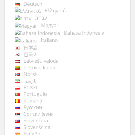
Deutsch
Ελληνικά
עברית
Magyar
Bahasa Indonesia
Italiano
日本語
한국어
Latviešu valoda
Lietuvių kalba
Norsk
پارسی
Polski
Português
Română
Русский
Cрпски језик
Slovenčina
Slovenščina
Español