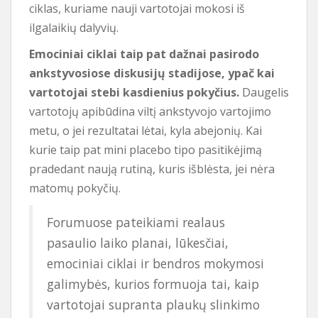
ciklas, kuriame nauji vartotojai mokosi iš
ilgalaikių dalyvių.
Emociniai ciklai taip pat dažnai pasirodo
ankstyvosiose diskusijų stadijose, ypač kai
vartotojai stebi kasdienius pokyčius.
Daugelis
vartotojų apibūdina viltį ankstyvojo vartojimo
metu, o jei rezultatai lėtai, kyla abejonių. Kai
kurie taip pat mini placebo tipo pasitikėjimą
pradedant naują rutiną, kuris išblėsta, jei nėra
matomų pokyčių.
Forumuose pateikiami realaus
pasaulio laiko planai, lūkesčiai,
emociniai ciklai ir bendros mokymosi
galimybės, kurios formuoja tai, kaip
vartotojai supranta plaukų slinkimo