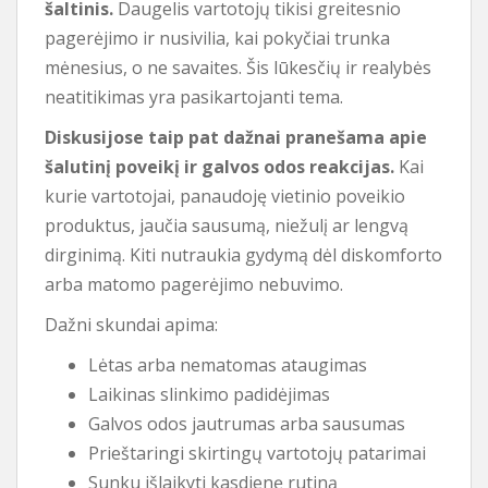
šaltinis.
Daugelis vartotojų tikisi greitesnio
pagerėjimo ir nusivilia, kai pokyčiai trunka
mėnesius, o ne savaites. Šis lūkesčių ir realybės
neatitikimas yra pasikartojanti tema.
Diskusijose taip pat dažnai pranešama apie
šalutinį poveikį ir galvos odos reakcijas.
Kai
kurie vartotojai, panaudoję vietinio poveikio
produktus, jaučia sausumą, niežulį ar lengvą
dirginimą. Kiti nutraukia gydymą dėl diskomforto
arba matomo pagerėjimo nebuvimo.
Dažni skundai apima:
Lėtas arba nematomas ataugimas
Laikinas slinkimo padidėjimas
Galvos odos jautrumas arba sausumas
Prieštaringi skirtingų vartotojų patarimai
Sunku išlaikyti kasdienę rutiną